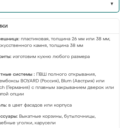
▼
ики
лешница:
пластиковая, толщина 26 мм или 38 мм;
скусственного камня, толщина 38 мм
риты:
изготовим кухню любого размера
тные системы :
ПВШ полного открывания,
ембоксы BOYARD (Россия), Blum (Австрия) или
ich (Германия) с плавным закрыванием дверок или
этой опции
ль:
в цвет фасадов или корпуса
ссуары:
Выкатные корзины, бутылочницы,
ебные уголки, карусели