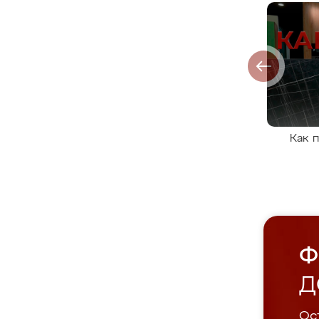
Как 
Ф
Д
Ост