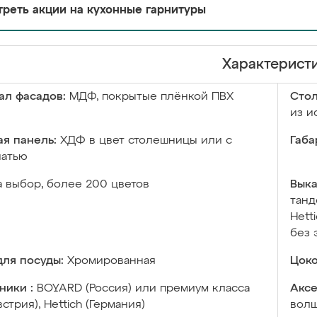
реть акции на кухонные гарнитуры
Характерист
ал фасадов:
МДФ, покрытые плёнкой ПВХ
Сто
из и
я панель:
ХДФ в цвет столешницы или с
Габа
чатью
а выбор, более 200 цветов
Выка
танд
Hett
без 
ля посуды:
Хромированная
Цоко
ники :
BOYARD (Россия) или премиум класса
Аксе
встрия), Hettich (Германия)
волш