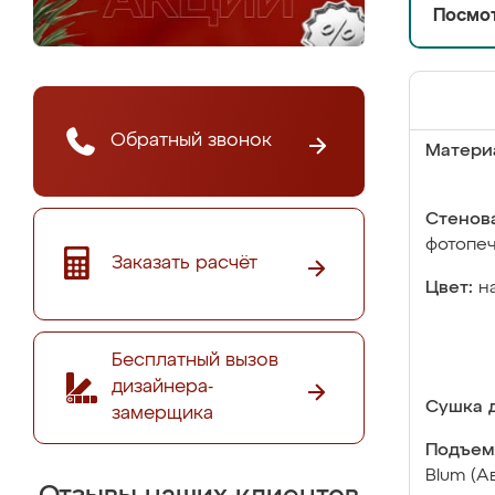
Посмот
Обратный звонок
Матери
Стенова
фотопе
Заказать расчёт
Цвет:
н
Бесплатный вызов
дизайнера-
Сушка д
замерщика
Подъем
Blum (А