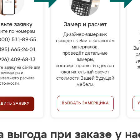
вьте заявку
Замер и расчет
ите по номерам
Дизайнер-замерщик
800) 511-89-55
приедет к Вам с каталогом
материалов,
Вы
495) 665-24-01
проведёт детальные
р
926) 409-68-13
замеры,
д
составит проект и сделает
з
те заявку на сайте для
окончательный расчёт
нсультации и
стоимости Вашей будущей
ительного расчёта
стоимости.
мебели.
ВЫЗВАТЬ ЗАМЕРЩИКА
АВИТЬ ЗАЯВКУ
 выгода при заказе у на