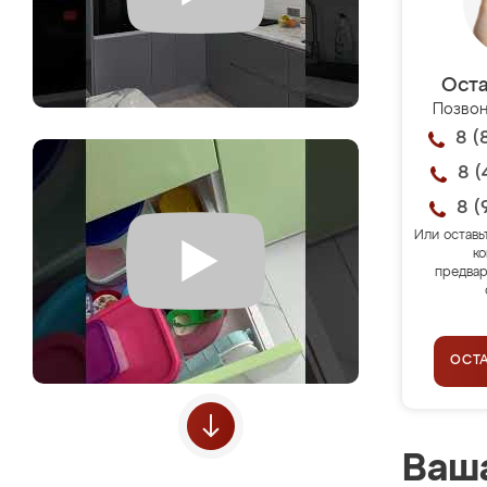
Оста
Позвон
8 (
8 (
8 (
Или оставь
ко
предвар
ОСТ
Ваша