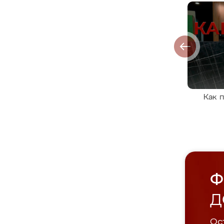
Как 
Ф
Д
Ост