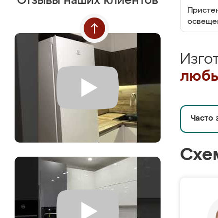
Отзывы наших клиентов
Пристен
освеще
Изго
любы
Часто 
Схе