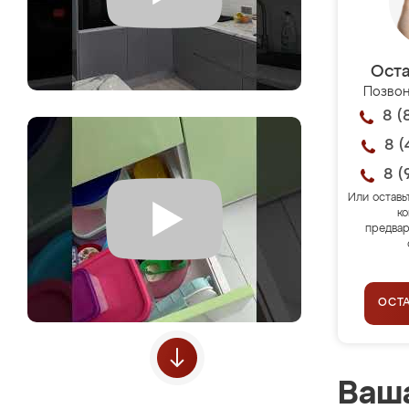
Оста
Позвон
8 (
8 (
8 (
Или оставь
ко
предвар
ОСТ
Ваша