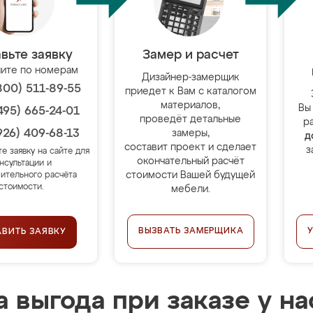
вьте заявку
Замер и расчет
ите по номерам
Дизайнер-замерщик
800) 511-89-55
приедет к Вам с каталогом
материалов,
Вы
495) 665-24-01
проведёт детальные
р
926) 409-68-13
замеры,
д
составит проект и сделает
з
те заявку на сайте для
окончательный расчёт
нсультации и
стоимости Вашей будущей
ительного расчёта
стоимости.
мебели.
ВЫЗВАТЬ ЗАМЕРЩИКА
АВИТЬ ЗАЯВКУ
 выгода при заказе у на