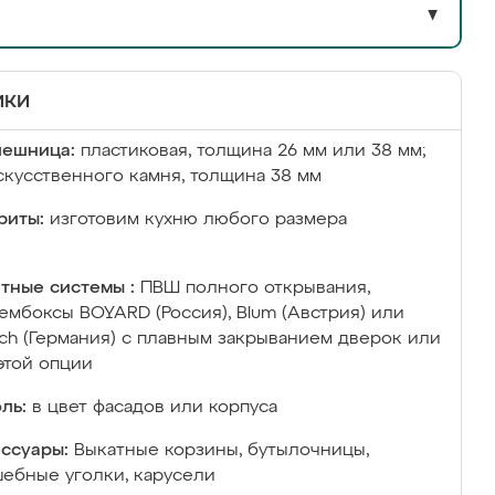
▼
ики
лешница:
пластиковая, толщина 26 мм или 38 мм;
скусственного камня, толщина 38 мм
риты:
изготовим кухню любого размера
тные системы :
ПВШ полного открывания,
ембоксы BOYARD (Россия), Blum (Австрия) или
ich (Германия) с плавным закрыванием дверок или
этой опции
ль:
в цвет фасадов или корпуса
ссуары:
Выкатные корзины, бутылочницы,
ебные уголки, карусели