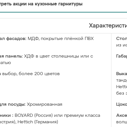
реть акции на кухонные гарнитуры
Характерист
ал фасадов:
МДФ, покрытые плёнкой ПВХ
Сто
из и
я панель:
ХДФ в цвет столешницы или с
Габа
чатью
а выбор, более 200 цветов
Выка
танд
Hett
без 
ля посуды:
Хромированная
Цоко
ники :
BOYARD (Россия) или премиум класса
Аксе
встрия), Hettich (Германия)
волш