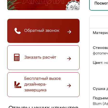
Посмот
Обратный звонок
Матери
Стенова
фотопе
Заказать расчёт
Цвет:
н
Бесплатный вызов
дизайнера-
Сушка д
замерщика
Подъем
Blum (А