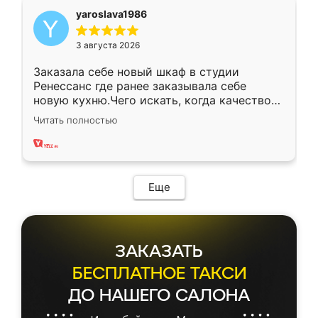
yaroslava1986
3 августа 2026
Заказала себе новый шкаф в студии
Ренессанс где ранее заказывала себе
новую кухню.Чего искать, когда качеством
вполне довольна. Служит кухня уже почти
Читать полностью
два года, нареканий нет.
Еще
ЗАКАЗАТЬ
БЕСПЛАТНОЕ ТАКСИ
ДО НАШЕГО САЛОНА