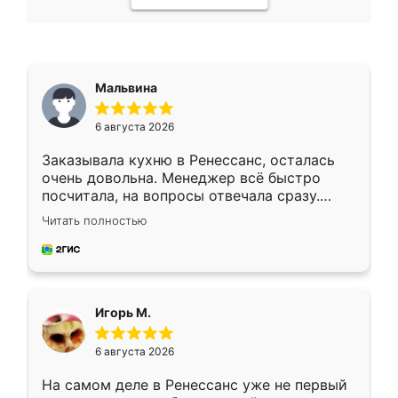
Мальвина
6 августа 2026
Заказывала кухню в Ренессанс, осталась
очень довольна. Менеджер всё быстро
посчитала, на вопросы отвечала сразу.
Замерщик приехал в субботу, подошёл к
Читать полностью
делу со всей ответственностью. Собрали
за день, ребята работали аккуратно, даже
пыли почти не было. Качество отличное,
ящики ходят плавно, ничего не скрипит.
Всё подошло как влитое.
Игорь М.
6 августа 2026
На самом деле в Ренессанс уже не первый