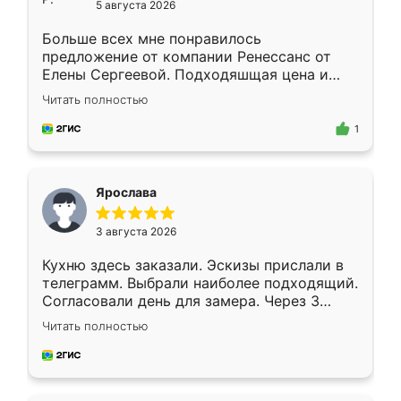
5 августа 2026
Больше всех мне понравилось
предложение от компании Ренессанс от
Елены Сергеевой. Подходяшщая цена и
короткие сроки изготовления. Приехавший
Читать полностью
для замера сотрудник Владислав
предложил по моему эскизу самый
1
подходящий вариант шкафа. Немного его
видоизменил, получилось даже лучше, чем
я хотела.
Ярослава
3 августа 2026
Кухню здесь заказали. Эскизы прислали в
телеграмм. Выбрали наиболее подходящий.
Согласовали день для замера. Через 3
недели кухня была уже готова. Остались
Читать полностью
довольны работой. Спасибо Ренессанс
мебель за качественную работу!