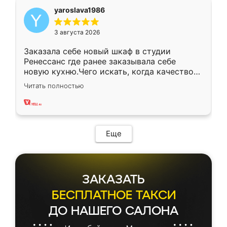
yaroslava1986
3 августа 2026
Заказала себе новый шкаф в студии
Ренессанс где ранее заказывала себе
новую кухню.Чего искать, когда качеством
вполне довольна. Служит кухня уже почти
Читать полностью
два года, нареканий нет.
Еще
ЗАКАЗАТЬ
БЕСПЛАТНОЕ ТАКСИ
ДО НАШЕГО САЛОНА