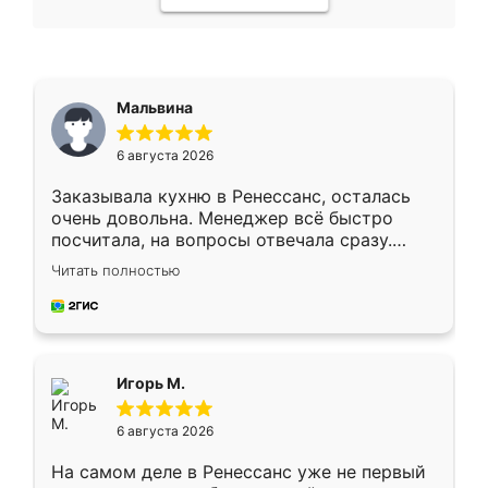
Мальвина
6 августа 2026
Заказывала кухню в Ренессанс, осталась
очень довольна. Менеджер всё быстро
посчитала, на вопросы отвечала сразу.
Замерщик приехал в субботу, подошёл к
Читать полностью
делу со всей ответственностью. Собрали
за день, ребята работали аккуратно, даже
пыли почти не было. Качество отличное,
ящики ходят плавно, ничего не скрипит.
Всё подошло как влитое.
Игорь М.
6 августа 2026
На самом деле в Ренессанс уже не первый