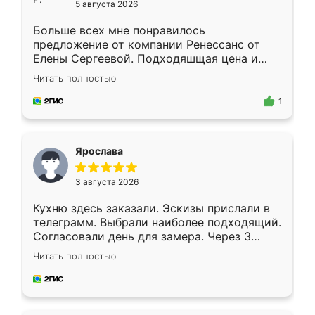
5 августа 2026
Больше всех мне понравилось
предложение от компании Ренессанс от
Елены Сергеевой. Подходяшщая цена и
короткие сроки изготовления. Приехавший
Читать полностью
для замера сотрудник Владислав
предложил по моему эскизу самый
1
подходящий вариант шкафа. Немного его
видоизменил, получилось даже лучше, чем
я хотела.
Ярослава
3 августа 2026
Кухню здесь заказали. Эскизы прислали в
телеграмм. Выбрали наиболее подходящий.
Согласовали день для замера. Через 3
недели кухня была уже готова. Остались
Читать полностью
довольны работой. Спасибо Ренессанс
мебель за качественную работу!