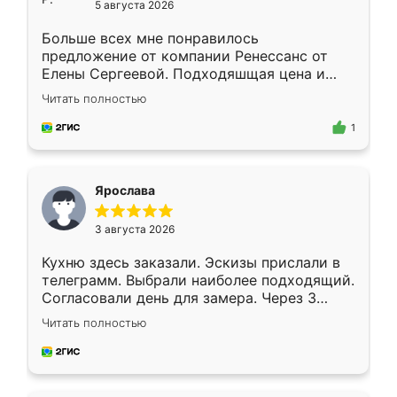
5 августа 2026
Больше всех мне понравилось
предложение от компании Ренессанс от
Елены Сергеевой. Подходяшщая цена и
короткие сроки изготовления. Приехавший
Читать полностью
для замера сотрудник Владислав
предложил по моему эскизу самый
1
подходящий вариант шкафа. Немного его
видоизменил, получилось даже лучше, чем
я хотела.
Ярослава
3 августа 2026
Кухню здесь заказали. Эскизы прислали в
телеграмм. Выбрали наиболее подходящий.
Согласовали день для замера. Через 3
недели кухня была уже готова. Остались
Читать полностью
довольны работой. Спасибо Ренессанс
мебель за качественную работу!