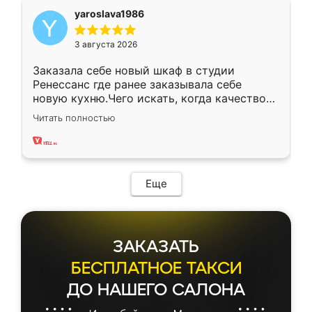
yaroslava1986
3 августа 2026
Заказала себе новый шкаф в студии
Ренессанс где ранее заказывала себе
новую кухню.Чего искать, когда качеством
вполне довольна. Служит кухня уже почти
Читать полностью
два года, нареканий нет.
Еще
ЗАКАЗАТЬ
БЕСПЛАТНОЕ ТАКСИ
ДО НАШЕГО САЛОНА