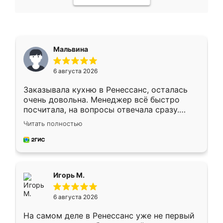
Мальвина
6 августа 2026
Заказывала кухню в Ренессанс, осталась
очень довольна. Менеджер всё быстро
посчитала, на вопросы отвечала сразу.
Замерщик приехал в субботу, подошёл к
Читать полностью
делу со всей ответственностью. Собрали
за день, ребята работали аккуратно, даже
пыли почти не было. Качество отличное,
ящики ходят плавно, ничего не скрипит.
Всё подошло как влитое.
Игорь М.
6 августа 2026
На самом деле в Ренессанс уже не первый