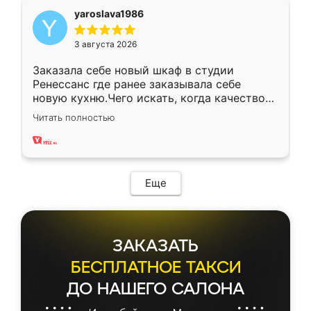
yaroslava1986
3 августа 2026
Заказала себе новый шкаф в студии
Ренессанс где ранее заказывала себе
новую кухню.Чего искать, когда качеством
вполне довольна. Служит кухня уже почти
Читать полностью
два года, нареканий нет.
Еще
ЗАКАЗАТЬ
БЕСПЛАТНОЕ ТАКСИ
ДО НАШЕГО САЛОНА