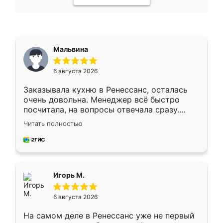
Мальвина
6 августа 2026
Заказывала кухню в Ренессанс, осталась
очень довольна. Менеджер всё быстро
посчитала, на вопросы отвечала сразу.
Замерщик приехал в субботу, подошёл к
Читать полностью
делу со всей ответственностью. Собрали
за день, ребята работали аккуратно, даже
пыли почти не было. Качество отличное,
ящики ходят плавно, ничего не скрипит.
Всё подошло как влитое.
Игорь М.
6 августа 2026
На самом деле в Ренессанс уже не первый