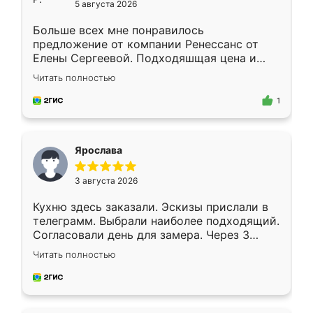
5 августа 2026
Больше всех мне понравилось
предложение от компании Ренессанс от
Елены Сергеевой. Подходяшщая цена и
короткие сроки изготовления. Приехавший
Читать полностью
для замера сотрудник Владислав
предложил по моему эскизу самый
1
подходящий вариант шкафа. Немного его
видоизменил, получилось даже лучше, чем
я хотела.
Ярослава
3 августа 2026
Кухню здесь заказали. Эскизы прислали в
телеграмм. Выбрали наиболее подходящий.
Согласовали день для замера. Через 3
недели кухня была уже готова. Остались
Читать полностью
довольны работой. Спасибо Ренессанс
мебель за качественную работу!