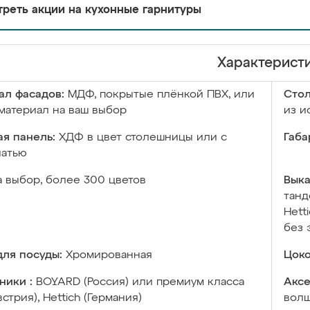
реть акции на кухонные гарнитуры
Характерист
ал фасадов:
МДФ, покрытые плёнкой ПВХ, или
Сто
материал на ваш выбор
из и
я панель:
ХДФ в цвет столешницы или с
Габа
чатью
а выбор, более 300 цветов
Выка
танд
Hett
без 
ля посуды:
Хромированная
Цоко
ники :
BOYARD (Россия) или премиум класса
Аксе
встрия), Hettich (Германия)
волш