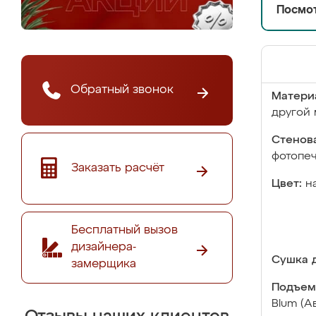
Посмот
Обратный звонок
Матери
другой 
Стенова
фотопе
Заказать расчёт
Цвет:
н
Бесплатный вызов
дизайнера-
Сушка д
замерщика
Подъем
Blum (А