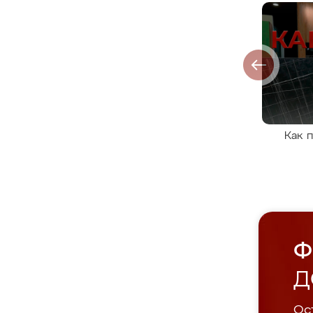
Как 
Ф
Д
Ост