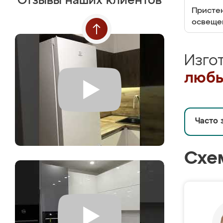
Отзывы наших клиентов
Пристен
освеще
Изго
любы
Часто 
Схе