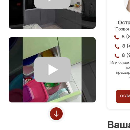
Оста
Позвон
8 (
8 (
8 (
Или оставь
ко
предвар
ОСТ
Ваша