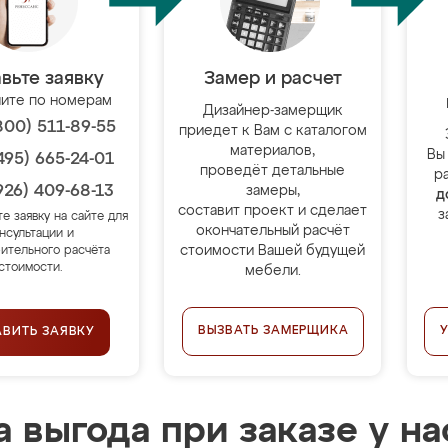
вьте заявку
Замер и расчет
ите по номерам
Дизайнер-замерщик
800) 511-89-55
приедет к Вам с каталогом
материалов,
Вы
495) 665-24-01
проведёт детальные
р
926) 409-68-13
замеры,
д
составит проект и сделает
з
те заявку на сайте для
окончательный расчёт
нсультации и
стоимости Вашей будущей
ительного расчёта
стоимости.
мебели.
ВЫЗВАТЬ ЗАМЕРЩИКА
АВИТЬ ЗАЯВКУ
 выгода при заказе у на