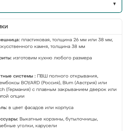
▼
ики
лешница:
пластиковая, толщина 26 мм или 38 мм;
скусственного камня, толщина 38 мм
риты:
изготовим кухню любого размера
тные системы :
ПВШ полного открывания,
ембоксы BOYARD (Россия), Blum (Австрия) или
ich (Германия) с плавным закрыванием дверок или
этой опции
ль:
в цвет фасадов или корпуса
ссуары:
Выкатные корзины, бутылочницы,
ебные уголки, карусели