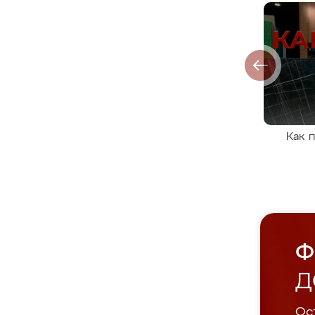
Как 
Ф
Д
Ост