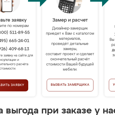
вьте заявку
Замер и расчет
ите по номерам
Дизайнер-замерщик
800) 511-89-55
приедет к Вам с каталогом
материалов,
Вы
495) 665-24-01
проведёт детальные
р
926) 409-68-13
замеры,
д
составит проект и сделает
з
те заявку на сайте для
окончательный расчёт
нсультации и
стоимости Вашей будущей
ительного расчёта
стоимости.
мебели.
ВЫЗВАТЬ ЗАМЕРЩИКА
АВИТЬ ЗАЯВКУ
 выгода при заказе у на