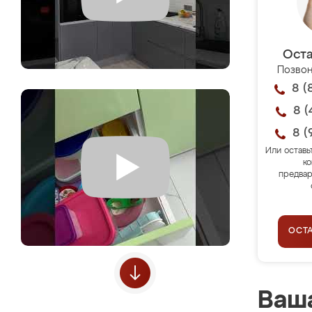
Оста
Позвон
8 (
8 (
8 (
Или оставь
ко
предвар
ОСТ
Ваша