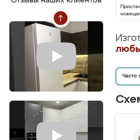
Отзывы наших клиентов
Пристен
освеще
Изго
любы
Часто 
Схе