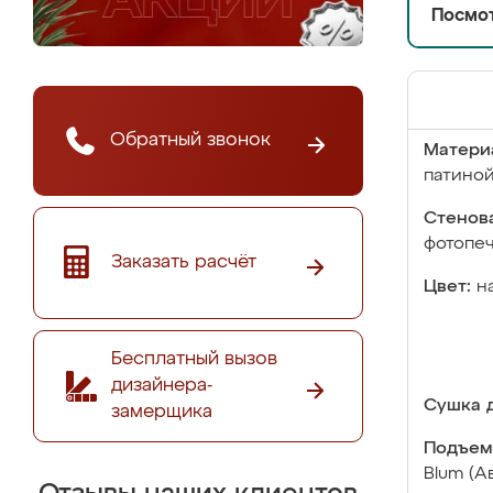
Посмот
Обратный звонок
Матери
патино
Стенова
фотопе
Заказать расчёт
Цвет:
н
Бесплатный вызов
дизайнера-
Сушка д
замерщика
Подъем
Blum (А