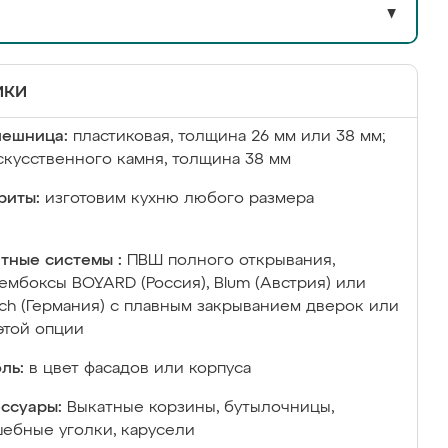
▼
ики
лешница:
пластиковая, толщина 26 мм или 38 мм;
скусственного камня, толщина 38 мм
риты:
изготовим кухню любого размера
тные системы :
ПВШ полного открывания,
ембоксы BOYARD (Россия), Blum (Австрия) или
ich (Германия) с плавным закрыванием дверок или
этой опции
ль:
в цвет фасадов или корпуса
ссуары:
Выкатные корзины, бутылочницы,
ебные уголки, карусели