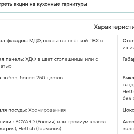
реть акции на кухонные гарнитуры
Характерист
ал фасадов:
МДФ, покрытые плёнкой ПВХ с
Сто
й
из и
я панель:
ХДФ в цвет столешницы или с
Габа
чатью
а выбор, более 250 цветов
Выка
танд
Hett
без 
ля посуды:
Хромированная
Цоко
ники :
BOYARD (Россия) или премиум класса
Аксе
встрия), Hettich (Германия)
волш