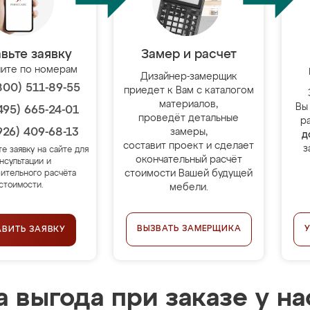
вьте заявку
Замер и расчет
ите по номерам
Дизайнер-замерщик
800) 511-89-55
приедет к Вам с каталогом
материалов,
Вы
495) 665-24-01
проведёт детальные
р
926) 409-68-13
замеры,
д
составит проект и сделает
з
те заявку на сайте для
окончательный расчёт
нсультации и
стоимости Вашей будущей
ительного расчёта
стоимости.
мебели.
ВЫЗВАТЬ ЗАМЕРЩИКА
АВИТЬ ЗАЯВКУ
 выгода при заказе у на