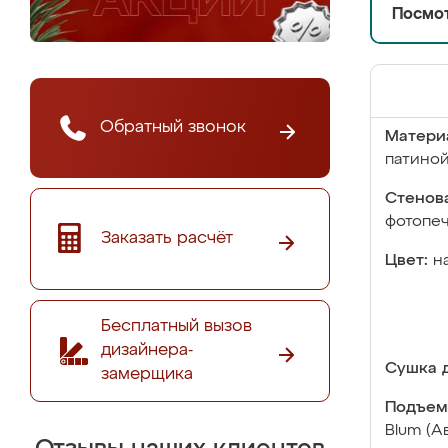
Посмот
Обратный звонок
Матери
патино
Стенова
фотопе
Заказать расчёт
Цвет:
н
Бесплатный вызов
дизайнера-
Сушка д
замерщика
Подъем
Blum (А