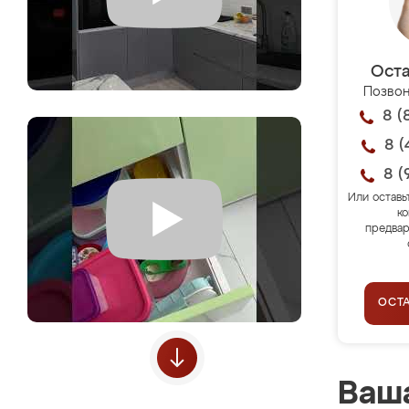
Оста
Позвон
8 (
8 (
8 (
Или оставь
ко
предвар
ОСТ
Ваша