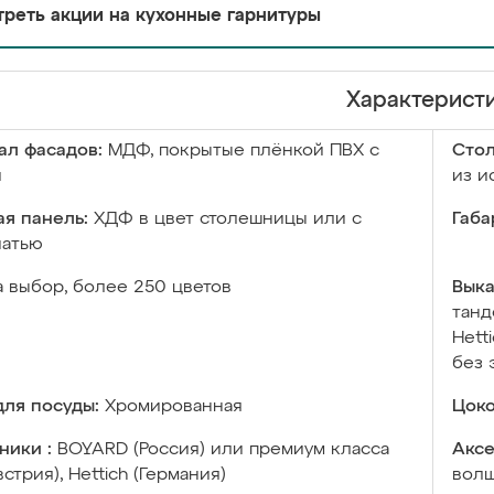
реть акции на кухонные гарнитуры
Характерист
ал фасадов:
МДФ, покрытые плёнкой ПВХ с
Сто
й
из и
я панель:
ХДФ в цвет столешницы или с
Габа
чатью
а выбор, более 250 цветов
Выка
танд
Hett
без 
ля посуды:
Хромированная
Цоко
ники :
BOYARD (Россия) или премиум класса
Аксе
встрия), Hettich (Германия)
волш