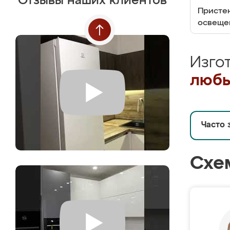
Отзывы наших клиентов
Пристен
освеще
Изго
любы
Часто 
Схе