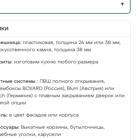
▼
ики
лешница:
пластиковая, толщина 26 мм или 38 мм;
скусственного камня, толщина 38 мм
риты:
изготовим кухню любого размера
тные системы :
ПВШ полного открывания,
ембоксы BOYARD (Россия), Blum (Австрия) или
ich (Германия) с плавным закрыванием дверок или
этой опции
ль:
в цвет фасадов или корпуса
ссуары:
Выкатные корзины, бутылочницы,
ебные уголки, карусели