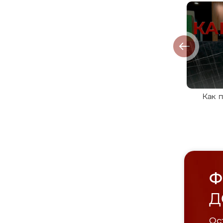
Как 
Ф
Д
Ост