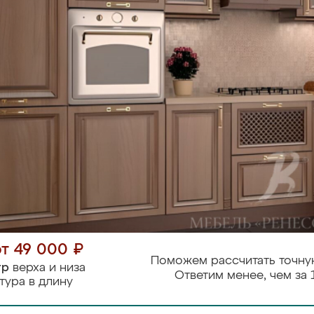
от 49 000 ₽
Поможем рассчитать точну
тр
верха и низа
Ответим менее, чем за 
тура в длину