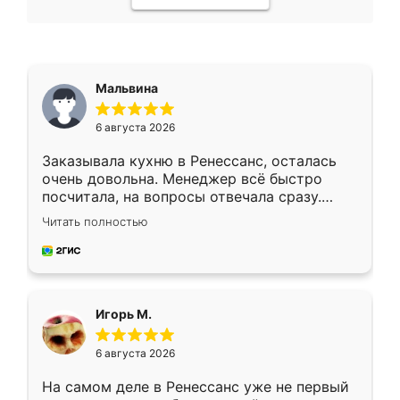
Мальвина
6 августа 2026
Заказывала кухню в Ренессанс, осталась
очень довольна. Менеджер всё быстро
посчитала, на вопросы отвечала сразу.
Замерщик приехал в субботу, подошёл к
Читать полностью
делу со всей ответственностью. Собрали
за день, ребята работали аккуратно, даже
пыли почти не было. Качество отличное,
ящики ходят плавно, ничего не скрипит.
Всё подошло как влитое.
Игорь М.
6 августа 2026
На самом деле в Ренессанс уже не первый