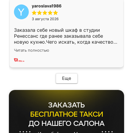
yaroslava1986
3 августа 2026
Заказала себе новый шкаф в студии
Ренессанс где ранее заказывала себе
новую кухню.Чего искать, когда качеством
вполне довольна. Служит кухня уже почти
Читать полностью
два года, нареканий нет.
Еще
ЗАКАЗАТЬ
БЕСПЛАТНОЕ ТАКСИ
ДО НАШЕГО САЛОНА