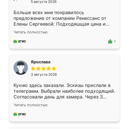
5 августа 2026
Больше всех мне понравилось
предложение от компании Ренессанс от
Елены Сергеевой. Подходяшщая цена и
короткие сроки изготовления. Приехавший
Читать полностью
для замера сотрудник Владислав
предложил по моему эскизу самый
1
подходящий вариант шкафа. Немного его
видоизменил, получилось даже лучше, чем
я хотела.
Ярослава
3 августа 2026
Кухню здесь заказали. Эскизы прислали в
телеграмм. Выбрали наиболее подходящий.
Согласовали день для замера. Через 3
недели кухня была уже готова. Остались
Читать полностью
довольны работой. Спасибо Ренессанс
мебель за качественную работу!