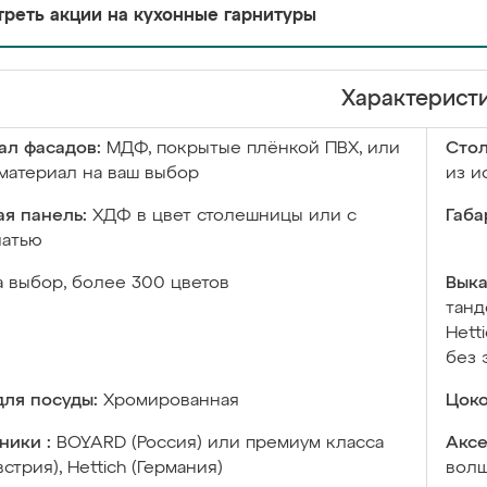
реть акции на кухонные гарнитуры
Характерист
ал фасадов:
МДФ, покрытые плёнкой ПВХ, или
Сто
материал на ваш выбор
из и
я панель:
ХДФ в цвет столешницы или с
Габа
чатью
а выбор, более 300 цветов
Выка
танд
Hett
без 
ля посуды:
Хромированная
Цоко
ники :
BOYARD (Россия) или премиум класса
Аксе
встрия), Hettich (Германия)
волш