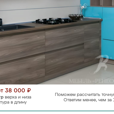
от 38 000 ₽
Поможем рассчитать точну
тр
верха и низа
Ответим менее, чем за 
тура в длину