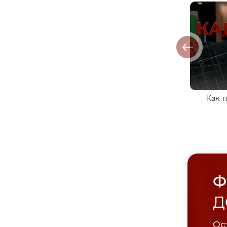
Как 
Ф
Д
Ост