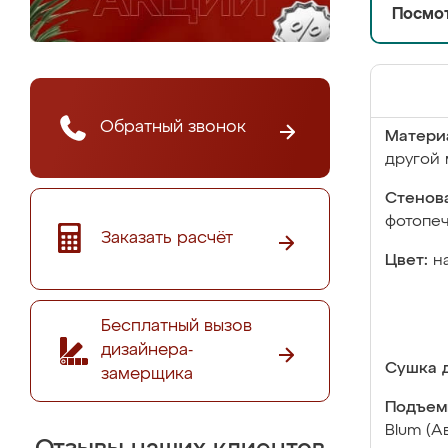
Посмот
Обратный звонок
Матери
другой 
Стенова
фотопе
Заказать расчёт
Цвет:
н
Бесплатный вызов
дизайнера-
Сушка д
замерщика
Подъем
Blum (А