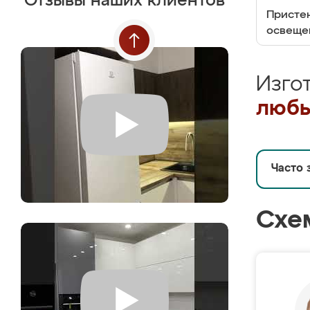
Отзывы наших клиентов
Пристен
освеще
Изго
любы
Часто 
Схе