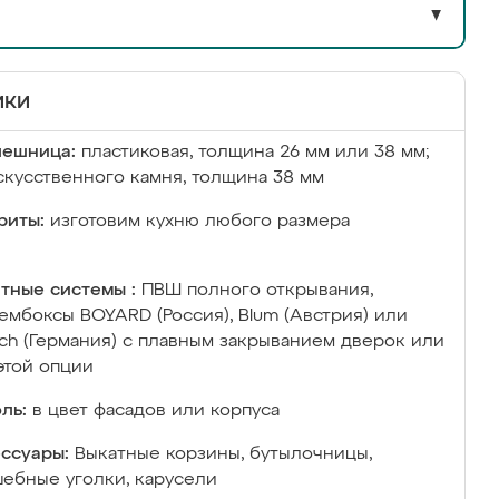
▼
ики
лешница:
пластиковая, толщина 26 мм или 38 мм;
скусственного камня, толщина 38 мм
риты:
изготовим кухню любого размера
тные системы :
ПВШ полного открывания,
ембоксы BOYARD (Россия), Blum (Австрия) или
ich (Германия) с плавным закрыванием дверок или
этой опции
ль:
в цвет фасадов или корпуса
ссуары:
Выкатные корзины, бутылочницы,
ебные уголки, карусели