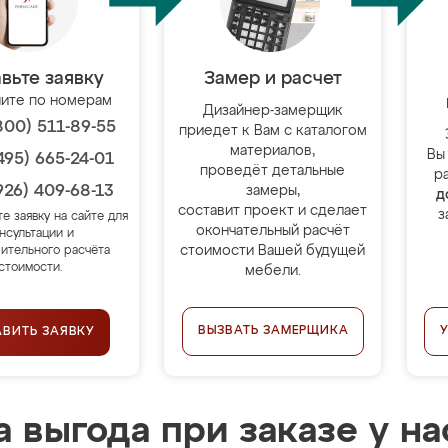
вьте заявку
Замер и расчет
ите по номерам
Дизайнер-замерщик
800) 511-89-55
приедет к Вам с каталогом
материалов,
Вы
495) 665-24-01
проведёт детальные
р
926) 409-68-13
замеры,
д
составит проект и сделает
з
те заявку на сайте для
окончательный расчёт
нсультации и
стоимости Вашей будущей
ительного расчёта
стоимости.
мебели.
ВЫЗВАТЬ ЗАМЕРЩИКА
АВИТЬ ЗАЯВКУ
 выгода при заказе у на