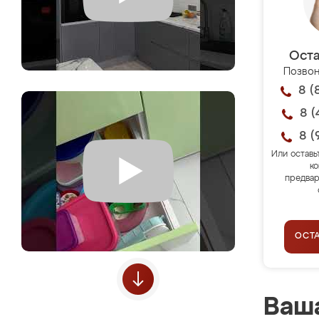
Оста
Позвон
8 (
8 (
8 (
Или оставь
ко
предвар
ОСТ
Ваша