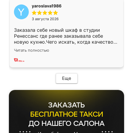
yaroslava1986
3 августа 2026
Заказала себе новый шкаф в студии
Ренессанс где ранее заказывала себе
новую кухню.Чего искать, когда качеством
вполне довольна. Служит кухня уже почти
Читать полностью
два года, нареканий нет.
Еще
ЗАКАЗАТЬ
БЕСПЛАТНОЕ ТАКСИ
ДО НАШЕГО САЛОНА