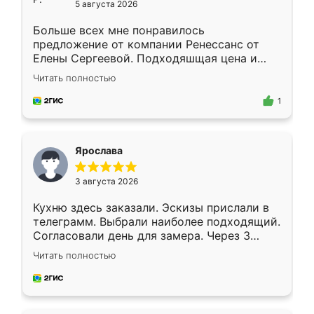
5 августа 2026
Больше всех мне понравилось
предложение от компании Ренессанс от
Елены Сергеевой. Подходяшщая цена и
короткие сроки изготовления. Приехавший
Читать полностью
для замера сотрудник Владислав
предложил по моему эскизу самый
1
подходящий вариант шкафа. Немного его
видоизменил, получилось даже лучше, чем
я хотела.
Ярослава
3 августа 2026
Кухню здесь заказали. Эскизы прислали в
телеграмм. Выбрали наиболее подходящий.
Согласовали день для замера. Через 3
недели кухня была уже готова. Остались
Читать полностью
довольны работой. Спасибо Ренессанс
мебель за качественную работу!