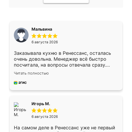
Мальвина
6 августа 2026
Заказывала кухню в Ренессанс, осталась
очень довольна. Менеджер всё быстро
посчитала, на вопросы отвечала сразу.
Замерщик приехал в субботу, подошёл к
Читать полностью
делу со всей ответственностью. Собрали
за день, ребята работали аккуратно, даже
пыли почти не было. Качество отличное,
ящики ходят плавно, ничего не скрипит.
Всё подошло как влитое.
Игорь М.
6 августа 2026
На самом деле в Ренессанс уже не первый