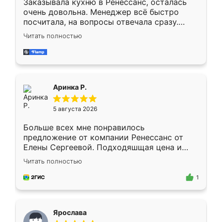
Заказывала кухню в Ренессанс, осталась
очень довольна. Менеджер всё быстро
посчитала, на вопросы отвечала сразу.
Замерщик приехал в субботу, подошёл к
Читать полностью
делу со всей ответственностью. Собрали
за день, ребята работали аккуратно, даже
пыли почти не было. Качество отличное,
ящики ходят плавно, ничего не скрипит.
Всё подошло как влитое.
Аринка Р.
5 августа 2026
Больше всех мне понравилось
предложение от компании Ренессанс от
Елены Сергеевой. Подходяшщая цена и
короткие сроки изготовления. Приехавший
Читать полностью
для замера сотрудник Владислав
предложил по моему эскизу самый
1
подходящий вариант шкафа. Немного его
видоизменил, получилось даже лучше, чем
я хотела.
Ярослава