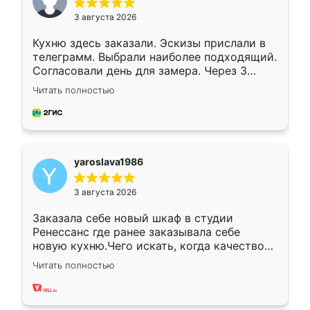
3 августа 2026
Кухню здесь заказали. Эскизы прислали в
телеграмм. Выбрали наиболее подходящий.
Согласовали день для замера. Через 3
недели кухня была уже готова. Остались
Читать полностью
довольны работой. Спасибо Ренессанс
мебель за качественную работу!
yaroslava1986
3 августа 2026
Заказала себе новый шкаф в студии
Ренессанс где ранее заказывала себе
новую кухню.Чего искать, когда качеством
вполне довольна. Служит кухня уже почти
Читать полностью
два года, нареканий нет.