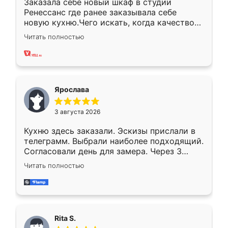
Заказала себе новый шкаф в студии
Ренессанс где ранее заказывала себе
новую кухню.Чего искать, когда качеством
вполне довольна. Служит кухня уже почти
Читать полностью
два года, нареканий нет.
Ярослава
3 августа 2026
Кухню здесь заказали. Эскизы прислали в
телеграмм. Выбрали наиболее подходящий.
Согласовали день для замера. Через 3
недели кухня была уже готова. Остались
Читать полностью
довольны работой. Спасибо Ренессанс
мебель за качественную работу!
Rita S.