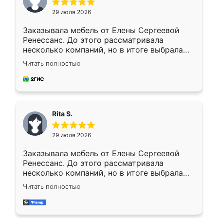
29 июля 2026
Заказывала мебель от Елены Сергеевой
Ренессанс. До этого рассматривала
несколько компаний, но в итоге выбрала
эту. Сначала обговорили условия, потом
Читать полностью
приехал замерщик, всё спокойно объяснил
и снял размеры. Изготовили в срок, с
доставкой тоже никаких проблем не
возникло. Сборку выполнили аккуратно,
мебель сразу встала на свое место без
Rita S.
каких-либо доработок. Качеством осталась
довольна, все выглядит так, как и ожидала.
29 июля 2026
Заказывала мебель от Елены Сергеевой
Ренессанс. До этого рассматривала
несколько компаний, но в итоге выбрала
эту. Сначала обговорили условия, потом
Читать полностью
приехал замерщик, всё спокойно объяснил
и снял размеры. Изготовили в срок, с
доставкой тоже никаких проблем не