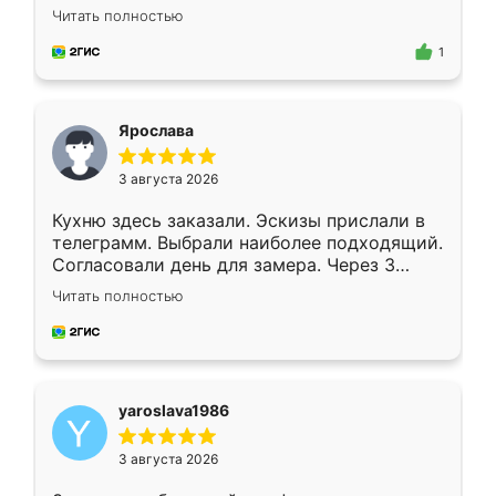
короткие сроки изготовления. Приехавший
Читать полностью
для замера сотрудник Владислав
предложил по моему эскизу самый
1
подходящий вариант шкафа. Немного его
видоизменил, получилось даже лучше, чем
я хотела.
Ярослава
3 августа 2026
Кухню здесь заказали. Эскизы прислали в
телеграмм. Выбрали наиболее подходящий.
Согласовали день для замера. Через 3
недели кухня была уже готова. Остались
Читать полностью
довольны работой. Спасибо Ренессанс
мебель за качественную работу!
yaroslava1986
3 августа 2026