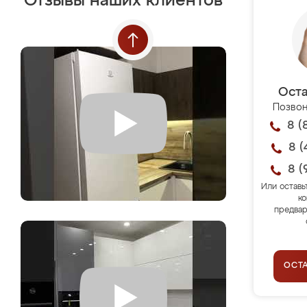
Отзывы наших клиентов
Оста
Позвон
8 (
8 (
8 (
Или оставь
ко
предвар
ОСТ