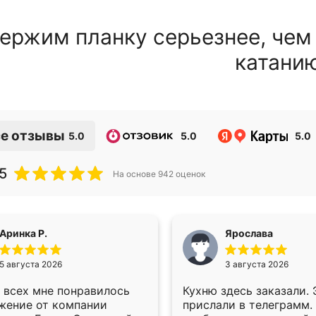
ержим планку серьезнее, чем
катани
е отзывы
5.0
5.0
5.0
5
На основе
942
оценок
Аринка Р.
Ярослава
5 августа 2026
3 августа 2026
 всех мне понравилось
Кухню здесь заказали.
жение от компании
прислали в телеграмм.