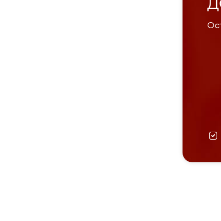
Д
Ост