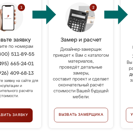
вьте заявку
Замер и расчет
ите по номерам
Дизайнер-замерщик
800) 511-89-55
приедет к Вам с каталогом
материалов,
Вы
495) 665-24-01
проведёт детальные
р
926) 409-68-13
замеры,
д
составит проект и сделает
з
те заявку на сайте для
окончательный расчёт
нсультации и
стоимости Вашей будущей
ительного расчёта
стоимости.
мебели.
ВЫЗВАТЬ ЗАМЕРЩИКА
АВИТЬ ЗАЯВКУ