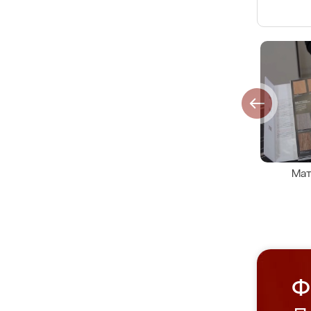
Мат
Ф