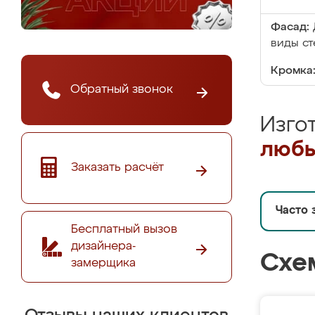
Фасад:
виды ст
Кромка
Обратный звонок
Изго
любы
Заказать расчёт
Часто 
Бесплатный вызов
дизайнера-
Схе
замерщика