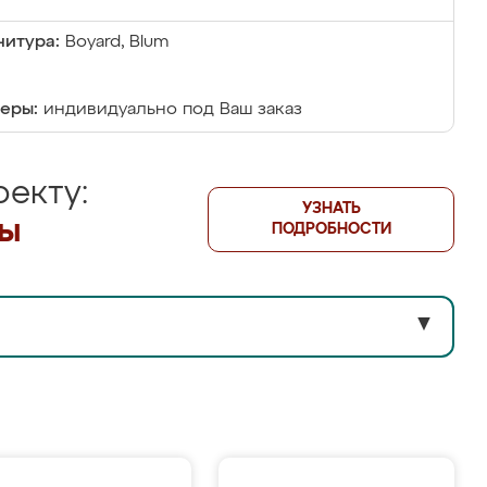
итура:
Boyard, Blum
еры:
индивидуально под Ваш заказ
екту:
УЗНАТЬ
лы
ПОДРОБНОСТИ
▼