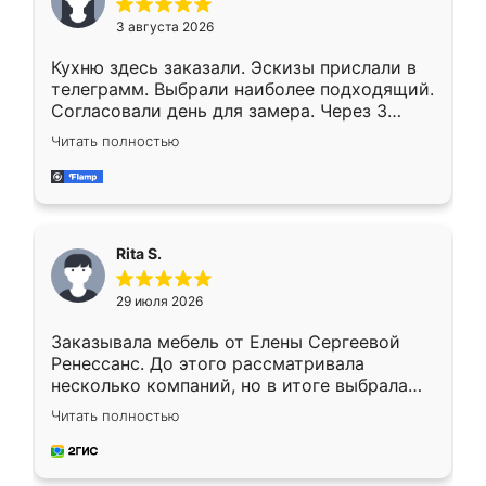
3 августа 2026
Кухню здесь заказали. Эскизы прислали в
телеграмм. Выбрали наиболее подходящий.
Согласовали день для замера. Через 3
недели кухня была уже готова. Остались
Читать полностью
довольны работой. Спасибо Ренессанс
мебель за качественную работу!
Rita S.
29 июля 2026
Заказывала мебель от Елены Сергеевой
Ренессанс. До этого рассматривала
несколько компаний, но в итоге выбрала
эту. Сначала обговорили условия, потом
Читать полностью
приехал замерщик, всё спокойно объяснил
и снял размеры. Изготовили в срок, с
доставкой тоже никаких проблем не