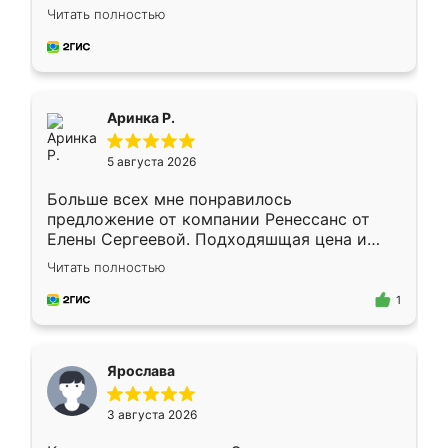
Замерщик приехал в субботу, подошёл к
Читать полностью
делу со всей ответственностью. Собрали
за день, ребята работали аккуратно, даже
пыли почти не было. Качество отличное,
ящики ходят плавно, ничего не скрипит.
Всё подошло как влитое.
Аринка Р.
5 августа 2026
Больше всех мне понравилось
предложение от компании Ренессанс от
Елены Сергеевой. Подходяшщая цена и
короткие сроки изготовления. Приехавший
Читать полностью
для замера сотрудник Владислав
предложил по моему эскизу самый
1
подходящий вариант шкафа. Немного его
видоизменил, получилось даже лучше, чем
я хотела.
Ярослава
3 августа 2026