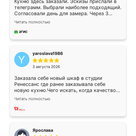
Кухню здесь заказали. Эскизы прислали в
телеграмм. Выбрали наиболее подходящий.
Согласовали день для замера. Через 3
недели кухня была уже готова. Остались
Читать полностью
довольны работой. Спасибо Ренессанс
мебель за качественную работу!
yaroslava1986
3 августа 2026
Заказала себе новый шкаф в студии
Ренессанс где ранее заказывала себе
новую кухню.Чего искать, когда качеством
вполне довольна. Служит кухня уже почти
Читать полностью
два года, нареканий нет.
Ярослава