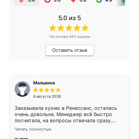
5.0
из 5
На основе
945
оценок
Оставить отзыв
Мальвина
6 августа 2026
Заказывала кухню в Ренессанс, осталась
очень довольна. Менеджер всё быстро
посчитала, на вопросы отвечала сразу.
Замерщик приехал в субботу, подошёл к
Читать полностью
делу со всей ответственностью. Собрали