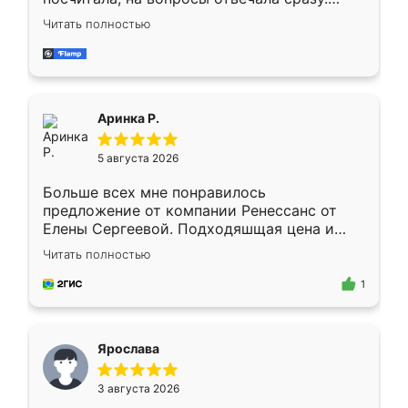
Замерщик приехал в субботу, подошёл к
Читать полностью
делу со всей ответственностью. Собрали
за день, ребята работали аккуратно, даже
пыли почти не было. Качество отличное,
ящики ходят плавно, ничего не скрипит.
Всё подошло как влитое.
Аринка Р.
5 августа 2026
Больше всех мне понравилось
предложение от компании Ренессанс от
Елены Сергеевой. Подходяшщая цена и
короткие сроки изготовления. Приехавший
Читать полностью
для замера сотрудник Владислав
предложил по моему эскизу самый
1
подходящий вариант шкафа. Немного его
видоизменил, получилось даже лучше, чем
я хотела.
Ярослава
3 августа 2026