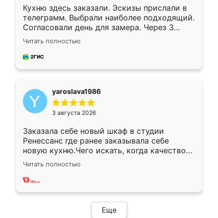
Кухню здесь заказали. Эскизы прислали в
телеграмм. Выбрали наиболее подходящий.
Согласовали день для замера. Через 3
недели кухня была уже готова. Остались
Читать полностью
довольны работой. Спасибо Ренессанс
мебель за качественную работу!
yaroslava1986
3 августа 2026
Заказала себе новый шкаф в студии
Ренессанс где ранее заказывала себе
новую кухню.Чего искать, когда качеством
вполне довольна. Служит кухня уже почти
Читать полностью
два года, нареканий нет.
Еще