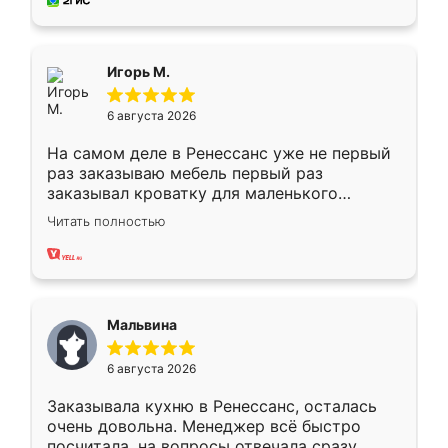
за день, ребята работали аккуратно, даже
пыли почти не было. Качество отличное,
ящики ходят плавно, ничего не скрипит.
Всё подошло как влитое.
Игорь М.
6 августа 2026
На самом деле в Ренессанс уже не первый
раз заказываю мебель первый раз
заказывал кроватку для маленького
ребёнка при его рождении ,во второй раз
Читать полностью
заказал шкаф-купе. По качеству очень
хорошее сборка достаточно быстрая,
также адекватные цены. До этого
сравнивал с разными конкурентами в этом
сегменте ,выбор у конкурентов куда
Мальвина
меньше, здесь же он более разнообразный.
Мне нравится ,если что-то потребуется из
6 августа 2026
мебели буду заказывать только здесь.
Заказывала кухню в Ренессанс, осталась
очень довольна. Менеджер всё быстро
посчитала, на вопросы отвечала сразу.