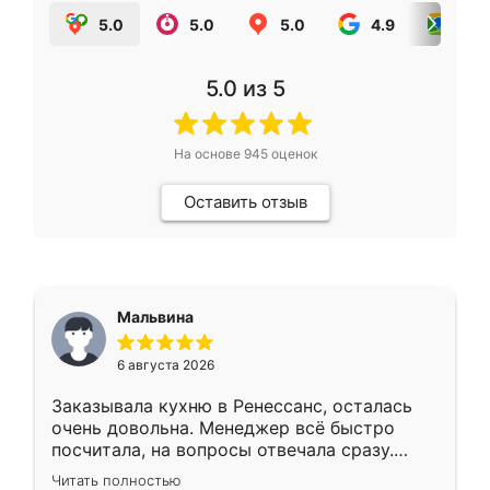
5.0
5.0
5.0
4.9
5.0
5.0
из 5
На основе
945
оценок
Оставить отзыв
Мальвина
6 августа 2026
Заказывала кухню в Ренессанс, осталась
очень довольна. Менеджер всё быстро
посчитала, на вопросы отвечала сразу.
Замерщик приехал в субботу, подошёл к
Читать полностью