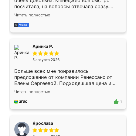
очень довольна. Менеджер всё быстро
посчитала, на вопросы отвечала сразу.
Замерщик приехал в субботу, подошёл к
Читать полностью
делу со всей ответственностью. Собрали
за день, ребята работали аккуратно, даже
пыли почти не было. Качество отличное,
ящики ходят плавно, ничего не скрипит.
Всё подошло как влитое.
Аринка Р.
5 августа 2026
Больше всех мне понравилось
предложение от компании Ренессанс от
Елены Сергеевой. Подходяшщая цена и
короткие сроки изготовления. Приехавший
Читать полностью
для замера сотрудник Владислав
предложил по моему эскизу самый
1
подходящий вариант шкафа. Немного его
видоизменил, получилось даже лучше, чем
я хотела.
Ярослава