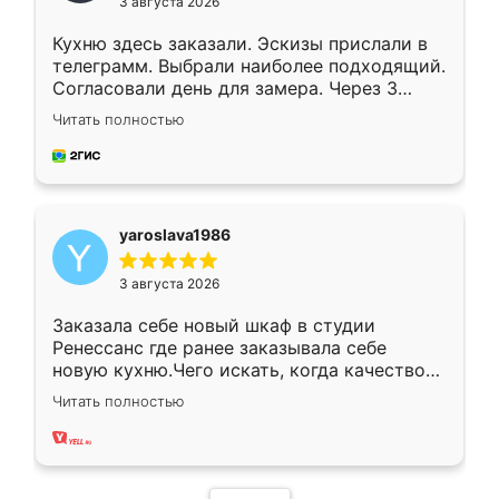
3 августа 2026
Кухню здесь заказали. Эскизы прислали в
телеграмм. Выбрали наиболее подходящий.
Согласовали день для замера. Через 3
недели кухня была уже готова. Остались
Читать полностью
довольны работой. Спасибо Ренессанс
мебель за качественную работу!
yaroslava1986
3 августа 2026
Заказала себе новый шкаф в студии
Ренессанс где ранее заказывала себе
новую кухню.Чего искать, когда качеством
вполне довольна. Служит кухня уже почти
Читать полностью
два года, нареканий нет.