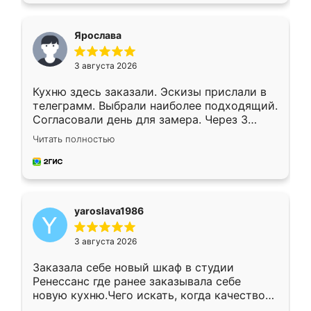
видоизменил, получилось даже лучше, чем
я хотела.
Ярослава
3 августа 2026
Кухню здесь заказали. Эскизы прислали в
телеграмм. Выбрали наиболее подходящий.
Согласовали день для замера. Через 3
недели кухня была уже готова. Остались
Читать полностью
довольны работой. Спасибо Ренессанс
мебель за качественную работу!
yaroslava1986
3 августа 2026
Заказала себе новый шкаф в студии
Ренессанс где ранее заказывала себе
новую кухню.Чего искать, когда качеством
вполне довольна. Служит кухня уже почти