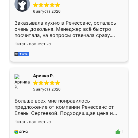
меньше, здесь же он более разнообразный.
Мне нравится ,если что-то потребуется из
6 августа 2026
мебели буду заказывать только здесь.
Заказывала кухню в Ренессанс, осталась
очень довольна. Менеджер всё быстро
посчитала, на вопросы отвечала сразу.
Замерщик приехал в субботу, подошёл к
Читать полностью
делу со всей ответственностью. Собрали
за день, ребята работали аккуратно, даже
пыли почти не было. Качество отличное,
ящики ходят плавно, ничего не скрипит.
Всё подошло как влитое.
Аринка Р.
5 августа 2026
Больше всех мне понравилось
предложение от компании Ренессанс от
Елены Сергеевой. Подходяшщая цена и
короткие сроки изготовления. Приехавший
Читать полностью
для замера сотрудник Владислав
предложил по моему эскизу самый
1
подходящий вариант шкафа. Немного его