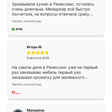
Заказывала кухню в Ренессанс, осталась
очень довольна. Менеджер всё быстро
посчитала, на вопросы отвечала сразу.
Замерщик приехал в субботу, подошёл к
Читать полностью
делу со всей ответственностью. Собрали
за день, ребята работали аккуратно, даже
пыли почти не было. Качество отличное,
ящики ходят плавно, ничего не скрипит.
Всё подошло как влитое.
Игорь М.
6 августа 2026
На самом деле в Ренессанс уже не первый
раз заказываю мебель первый раз
заказывал кроватку для маленького
ребёнка при его рождении ,во второй раз
Читать полностью
заказал шкаф-купе. По качеству очень
хорошее сборка достаточно быстрая,
также адекватные цены. До этого
сравнивал с разными конкурентами в этом
сегменте ,выбор у конкурентов куда
Мальвина