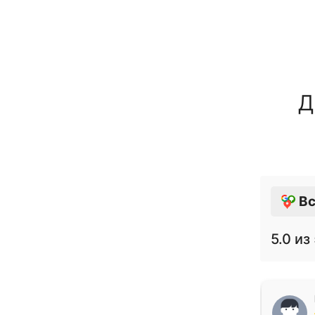
Д
Вс
5.0
из 