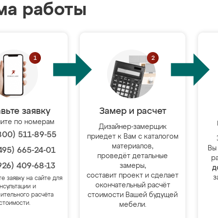
ма работы
вьте заявку
Замер и расчет
ите по номерам
Дизайнер-замерщик
800) 511-89-55
приедет к Вам с каталогом
материалов,
Вы
495) 665-24-01
проведёт детальные
р
926) 409-68-13
замеры,
д
составит проект и сделает
з
те заявку на сайте для
окончательный расчёт
нсультации и
стоимости Вашей будущей
ительного расчёта
стоимости.
мебели.