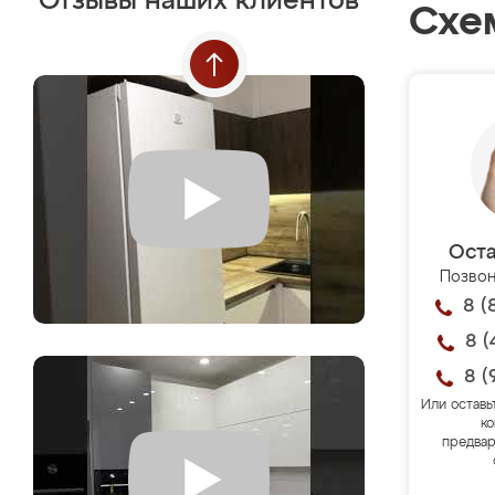
Отзывы наших клиентов
Схе
Оста
Позвон
8 (
8 (
8 (
Или оставь
ко
предвар