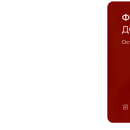
Ф
Д
Ост