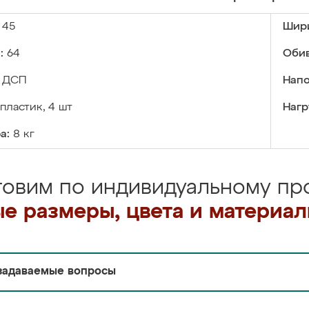
45
Шир
:
64
Обив
ДСП
Напо
пластик, 4 шт
Нагр
а:
8 кг
товим по индивидуальному про
е размеры, цвета и материа
задаваемые вопросы