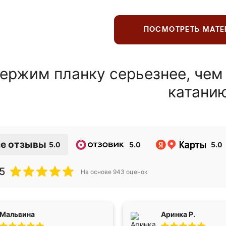
ПОСМОТРЕТЬ МАТ
ержим планку серьезнее, чем
катани
е отзывы
5.0
5.0
5.0
5
На основе
943
оценок
Мальвина
Аринка Р.