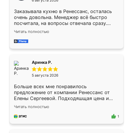
6 августа 2026
мебели буду заказывать только здесь.
Заказывала кухню в Ренессанс, осталась
очень довольна. Менеджер всё быстро
посчитала, на вопросы отвечала сразу.
Замерщик приехал в субботу, подошёл к
Читать полностью
делу со всей ответственностью. Собрали
за день, ребята работали аккуратно, даже
пыли почти не было. Качество отличное,
ящики ходят плавно, ничего не скрипит.
Всё подошло как влитое.
Аринка Р.
5 августа 2026
Больше всех мне понравилось
предложение от компании Ренессанс от
Елены Сергеевой. Подходяшщая цена и
короткие сроки изготовления. Приехавший
Читать полностью
для замера сотрудник Владислав
предложил по моему эскизу самый
1
подходящий вариант шкафа. Немного его
видоизменил, получилось даже лучше, чем