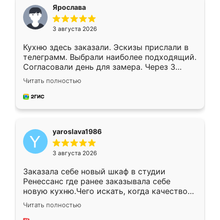
я хотела.
Ярослава
3 августа 2026
Кухню здесь заказали. Эскизы прислали в
телеграмм. Выбрали наиболее подходящий.
Согласовали день для замера. Через 3
недели кухня была уже готова. Остались
Читать полностью
довольны работой. Спасибо Ренессанс
мебель за качественную работу!
yaroslava1986
3 августа 2026
Заказала себе новый шкаф в студии
Ренессанс где ранее заказывала себе
новую кухню.Чего искать, когда качеством
вполне довольна. Служит кухня уже почти
Читать полностью
два года, нареканий нет.