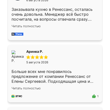
6 августа 2026
мебели буду заказывать только здесь.
Заказывала кухню в Ренессанс, осталась
очень довольна. Менеджер всё быстро
посчитала, на вопросы отвечала сразу.
Замерщик приехал в субботу, подошёл к
Читать полностью
делу со всей ответственностью. Собрали
за день, ребята работали аккуратно, даже
пыли почти не было. Качество отличное,
ящики ходят плавно, ничего не скрипит.
Всё подошло как влитое.
Аринка Р.
5 августа 2026
Больше всех мне понравилось
предложение от компании Ренессанс от
Елены Сергеевой. Подходяшщая цена и
короткие сроки изготовления. Приехавший
Читать полностью
для замера сотрудник Владислав
предложил по моему эскизу самый
1
подходящий вариант шкафа. Немного его
видоизменил, получилось даже лучше, чем