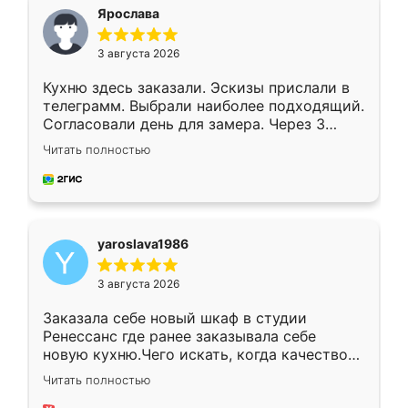
я хотела.
Ярослава
3 августа 2026
Кухню здесь заказали. Эскизы прислали в
телеграмм. Выбрали наиболее подходящий.
Согласовали день для замера. Через 3
недели кухня была уже готова. Остались
Читать полностью
довольны работой. Спасибо Ренессанс
мебель за качественную работу!
yaroslava1986
3 августа 2026
Заказала себе новый шкаф в студии
Ренессанс где ранее заказывала себе
новую кухню.Чего искать, когда качеством
вполне довольна. Служит кухня уже почти
Читать полностью
два года, нареканий нет.