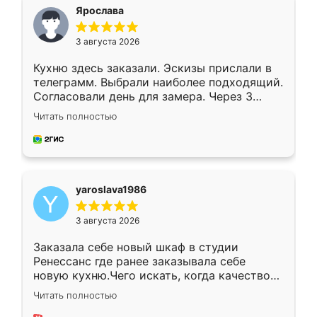
я хотела.
Ярослава
3 августа 2026
Кухню здесь заказали. Эскизы прислали в
телеграмм. Выбрали наиболее подходящий.
Согласовали день для замера. Через 3
недели кухня была уже готова. Остались
Читать полностью
довольны работой. Спасибо Ренессанс
мебель за качественную работу!
yaroslava1986
3 августа 2026
Заказала себе новый шкаф в студии
Ренессанс где ранее заказывала себе
новую кухню.Чего искать, когда качеством
вполне довольна. Служит кухня уже почти
Читать полностью
два года, нареканий нет.