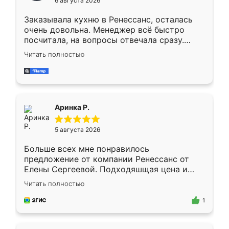
6 августа 2026
мебели буду заказывать только здесь.
Заказывала кухню в Ренессанс, осталась
очень довольна. Менеджер всё быстро
посчитала, на вопросы отвечала сразу.
Замерщик приехал в субботу, подошёл к
Читать полностью
делу со всей ответственностью. Собрали
за день, ребята работали аккуратно, даже
пыли почти не было. Качество отличное,
ящики ходят плавно, ничего не скрипит.
Всё подошло как влитое.
Аринка Р.
5 августа 2026
Больше всех мне понравилось
предложение от компании Ренессанс от
Елены Сергеевой. Подходяшщая цена и
короткие сроки изготовления. Приехавший
Читать полностью
для замера сотрудник Владислав
предложил по моему эскизу самый
1
подходящий вариант шкафа. Немного его
видоизменил, получилось даже лучше, чем