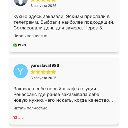
3 августа 2026
Кухню здесь заказали. Эскизы прислали в
телеграмм. Выбрали наиболее подходящий.
Согласовали день для замера. Через 3
недели кухня была уже готова. Остались
Читать полностью
довольны работой. Спасибо Ренессанс
мебель за качественную работу!
yaroslava1986
3 августа 2026
Заказала себе новый шкаф в студии
Ренессанс где ранее заказывала себе
новую кухню.Чего искать, когда качеством
вполне довольна. Служит кухня уже почти
Читать полностью
два года, нареканий нет.