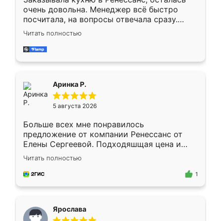
очень довольна. Менеджер всё быстро
посчитала, на вопросы отвечала сразу.
Замерщик приехал в субботу, подошёл к
Читать полностью
делу со всей ответственностью. Собрали
за день, ребята работали аккуратно, даже
пыли почти не было. Качество отличное,
ящики ходят плавно, ничего не скрипит.
Всё подошло как влитое.
Аринка Р.
5 августа 2026
Больше всех мне понравилось
предложение от компании Ренессанс от
Елены Сергеевой. Подходяшщая цена и
короткие сроки изготовления. Приехавший
Читать полностью
для замера сотрудник Владислав
предложил по моему эскизу самый
1
подходящий вариант шкафа. Немного его
видоизменил, получилось даже лучше, чем
я хотела.
Ярослава