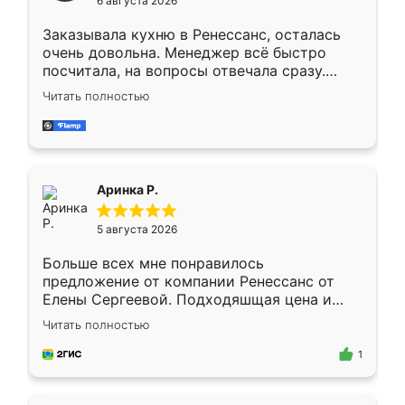
6 августа 2026
мебели буду заказывать только здесь.
Заказывала кухню в Ренессанс, осталась
очень довольна. Менеджер всё быстро
посчитала, на вопросы отвечала сразу.
Замерщик приехал в субботу, подошёл к
Читать полностью
делу со всей ответственностью. Собрали
за день, ребята работали аккуратно, даже
пыли почти не было. Качество отличное,
ящики ходят плавно, ничего не скрипит.
Всё подошло как влитое.
Аринка Р.
5 августа 2026
Больше всех мне понравилось
предложение от компании Ренессанс от
Елены Сергеевой. Подходяшщая цена и
короткие сроки изготовления. Приехавший
Читать полностью
для замера сотрудник Владислав
предложил по моему эскизу самый
1
подходящий вариант шкафа. Немного его
видоизменил, получилось даже лучше, чем