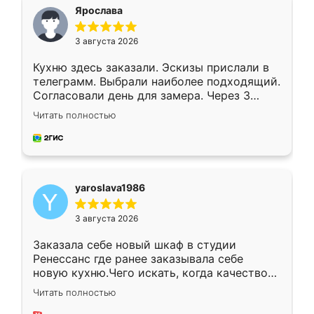
я хотела.
Ярослава
3 августа 2026
Кухню здесь заказали. Эскизы прислали в
телеграмм. Выбрали наиболее подходящий.
Согласовали день для замера. Через 3
недели кухня была уже готова. Остались
Читать полностью
довольны работой. Спасибо Ренессанс
мебель за качественную работу!
yaroslava1986
3 августа 2026
Заказала себе новый шкаф в студии
Ренессанс где ранее заказывала себе
новую кухню.Чего искать, когда качеством
вполне довольна. Служит кухня уже почти
Читать полностью
два года, нареканий нет.