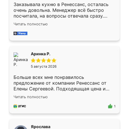
Заказывала кухню в Ренессанс, осталась
очень довольна. Менеджер всё быстро
посчитала, на вопросы отвечала сразу.
Замерщик приехал в субботу, подошёл к
Читать полностью
делу со всей ответственностью. Собрали
за день, ребята работали аккуратно, даже
пыли почти не было. Качество отличное,
ящики ходят плавно, ничего не скрипит.
Всё подошло как влитое.
Аринка Р.
5 августа 2026
Больше всех мне понравилось
предложение от компании Ренессанс от
Елены Сергеевой. Подходяшщая цена и
короткие сроки изготовления. Приехавший
Читать полностью
для замера сотрудник Владислав
предложил по моему эскизу самый
1
подходящий вариант шкафа. Немного его
видоизменил, получилось даже лучше, чем
я хотела.
Ярослава