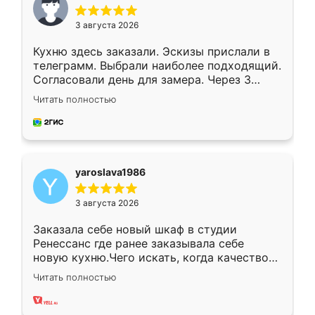
3 августа 2026
Кухню здесь заказали. Эскизы прислали в
телеграмм. Выбрали наиболее подходящий.
Согласовали день для замера. Через 3
недели кухня была уже готова. Остались
Читать полностью
довольны работой. Спасибо Ренессанс
мебель за качественную работу!
yaroslava1986
3 августа 2026
Заказала себе новый шкаф в студии
Ренессанс где ранее заказывала себе
новую кухню.Чего искать, когда качеством
вполне довольна. Служит кухня уже почти
Читать полностью
два года, нареканий нет.