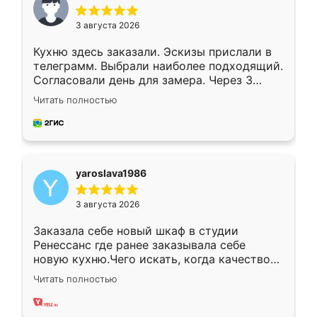
3 августа 2026
Кухню здесь заказали. Эскизы прислали в
телеграмм. Выбрали наиболее подходящий.
Согласовали день для замера. Через 3
недели кухня была уже готова. Остались
Читать полностью
довольны работой. Спасибо Ренессанс
мебель за качественную работу!
yaroslava1986
3 августа 2026
Заказала себе новый шкаф в студии
Ренессанс где ранее заказывала себе
новую кухню.Чего искать, когда качеством
вполне довольна. Служит кухня уже почти
Читать полностью
два года, нареканий нет.