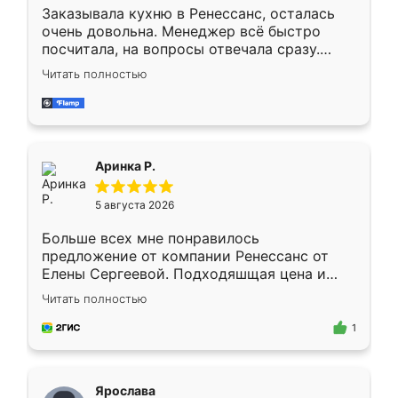
Заказывала кухню в Ренессанс, осталась
очень довольна. Менеджер всё быстро
посчитала, на вопросы отвечала сразу.
Замерщик приехал в субботу, подошёл к
Читать полностью
делу со всей ответственностью. Собрали
за день, ребята работали аккуратно, даже
пыли почти не было. Качество отличное,
ящики ходят плавно, ничего не скрипит.
Всё подошло как влитое.
Аринка Р.
5 августа 2026
Больше всех мне понравилось
предложение от компании Ренессанс от
Елены Сергеевой. Подходяшщая цена и
короткие сроки изготовления. Приехавший
Читать полностью
для замера сотрудник Владислав
предложил по моему эскизу самый
1
подходящий вариант шкафа. Немного его
видоизменил, получилось даже лучше, чем
я хотела.
Ярослава