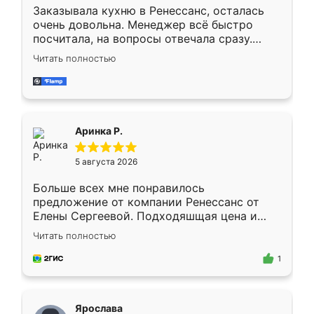
Заказывала кухню в Ренессанс, осталась
очень довольна. Менеджер всё быстро
посчитала, на вопросы отвечала сразу.
Замерщик приехал в субботу, подошёл к
Читать полностью
делу со всей ответственностью. Собрали
за день, ребята работали аккуратно, даже
пыли почти не было. Качество отличное,
ящики ходят плавно, ничего не скрипит.
Всё подошло как влитое.
Аринка Р.
5 августа 2026
Больше всех мне понравилось
предложение от компании Ренессанс от
Елены Сергеевой. Подходяшщая цена и
короткие сроки изготовления. Приехавший
Читать полностью
для замера сотрудник Владислав
предложил по моему эскизу самый
1
подходящий вариант шкафа. Немного его
видоизменил, получилось даже лучше, чем
я хотела.
Ярослава