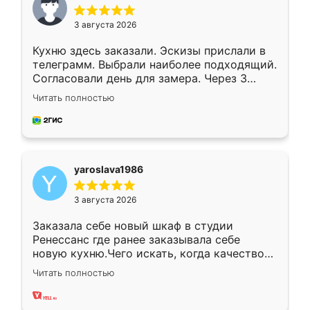
3 августа 2026
Кухню здесь заказали. Эскизы прислали в
телеграмм. Выбрали наиболее подходящий.
Согласовали день для замера. Через 3
недели кухня была уже готова. Остались
Читать полностью
довольны работой. Спасибо Ренессанс
мебель за качественную работу!
yaroslava1986
3 августа 2026
Заказала себе новый шкаф в студии
Ренессанс где ранее заказывала себе
новую кухню.Чего искать, когда качеством
вполне довольна. Служит кухня уже почти
Читать полностью
два года, нареканий нет.