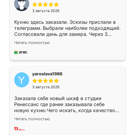
3 августа 2026
Кухню здесь заказали. Эскизы прислали в
телеграмм. Выбрали наиболее подходящий.
Согласовали день для замера. Через 3
недели кухня была уже готова. Остались
Читать полностью
довольны работой. Спасибо Ренессанс
мебель за качественную работу!
yaroslava1986
3 августа 2026
Заказала себе новый шкаф в студии
Ренессанс где ранее заказывала себе
новую кухню.Чего искать, когда качеством
вполне довольна. Служит кухня уже почти
Читать полностью
два года, нареканий нет.