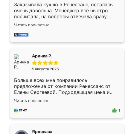
Заказывала кухню в Ренессанс, осталась
очень довольна. Менеджер всё быстро
посчитала, на вопросы отвечала сразу.
Замерщик приехал в субботу, подошёл к
Читать полностью
делу со всей ответственностью. Собрали
за день, ребята работали аккуратно, даже
пыли почти не было. Качество отличное,
ящики ходят плавно, ничего не скрипит.
Всё подошло как влитое.
Аринка Р.
5 августа 2026
Больше всех мне понравилось
предложение от компании Ренессанс от
Елены Сергеевой. Подходяшщая цена и
короткие сроки изготовления. Приехавший
Читать полностью
для замера сотрудник Владислав
предложил по моему эскизу самый
1
подходящий вариант шкафа. Немного его
видоизменил, получилось даже лучше, чем
я хотела.
Ярослава