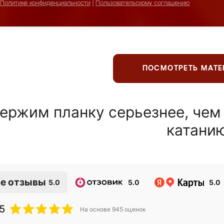
Политике конфиденциальности
|
Пользовательскому соглашению
ПОСМОТРЕТЬ МАТ
ержим планку серьезнее, чем
катани
е отзывы
5.0
5.0
5.0
5
На основе
945
оценок