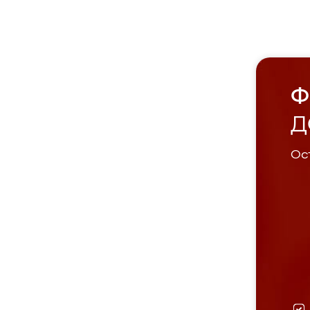
Ф
Д
Ост