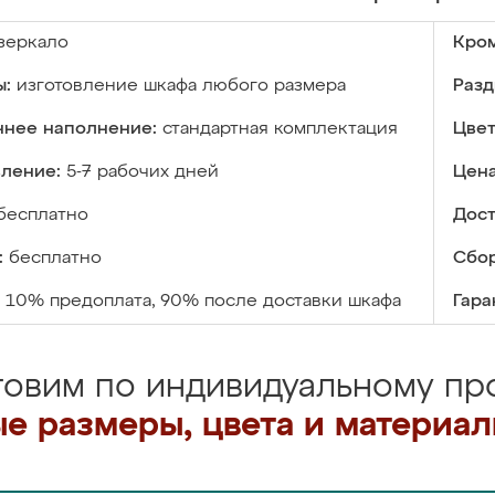
зеркало
Кром
ы:
изготовление шкафа любого размера
Разд
ннее наполнение:
стандартная комплектация
Цвет
вление:
5-7 рабочих дней
Цена
бесплатно
Дост
:
бесплатно
Сбор
10% предоплата, 90% после доставки шкафа
Гара
товим по индивидуальному про
е размеры, цвета и материа