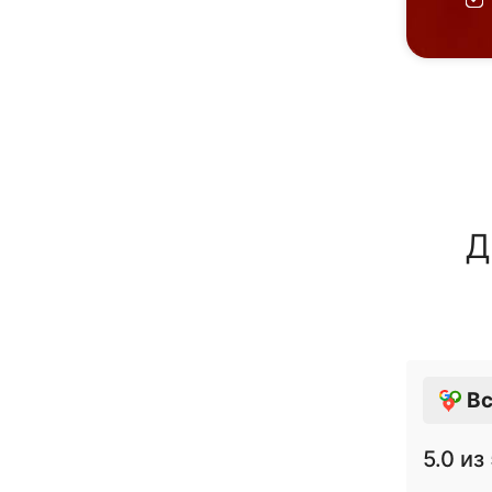
Д
Вс
5.0
из 