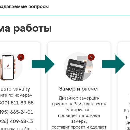
задаваемые вопросы
ма работы
вьте заявку
Замер и расчет
ите по номерам
Дизайнер-замерщик
800) 511-89-55
приедет к Вам с каталогом
материалов,
Вы
495) 665-24-01
проведёт детальные
р
926) 409-68-13
замеры,
д
составит проект и сделает
з
те заявку на сайте для