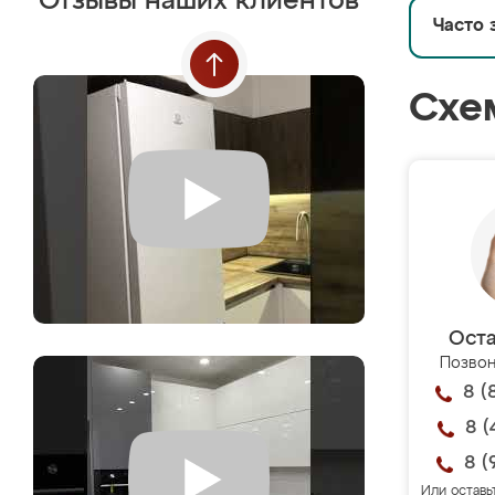
Отзывы наших клиентов
Часто 
Схе
Оста
Позвон
8 (
8 (
8 (
Или оставь