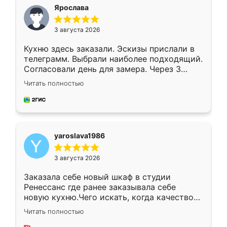
я хотела.
Ярослава
3 августа 2026
Кухню здесь заказали. Эскизы прислали в
телеграмм. Выбрали наиболее подходящий.
Согласовали день для замера. Через 3
недели кухня была уже готова. Остались
Читать полностью
довольны работой. Спасибо Ренессанс
мебель за качественную работу!
yaroslava1986
3 августа 2026
Заказала себе новый шкаф в студии
Ренессанс где ранее заказывала себе
новую кухню.Чего искать, когда качеством
вполне довольна. Служит кухня уже почти
Читать полностью
два года, нареканий нет.