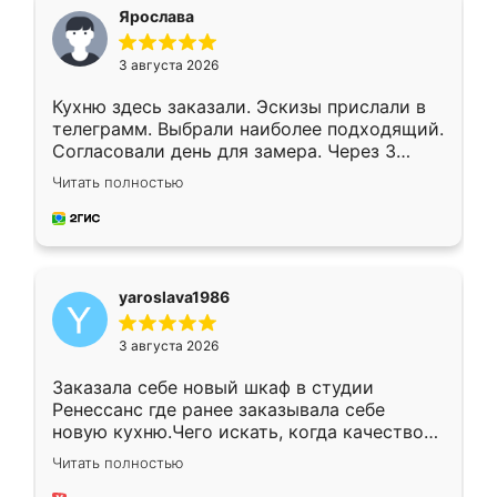
я хотела.
Ярослава
3 августа 2026
Кухню здесь заказали. Эскизы прислали в
телеграмм. Выбрали наиболее подходящий.
Согласовали день для замера. Через 3
недели кухня была уже готова. Остались
Читать полностью
довольны работой. Спасибо Ренессанс
мебель за качественную работу!
yaroslava1986
3 августа 2026
Заказала себе новый шкаф в студии
Ренессанс где ранее заказывала себе
новую кухню.Чего искать, когда качеством
вполне довольна. Служит кухня уже почти
Читать полностью
два года, нареканий нет.