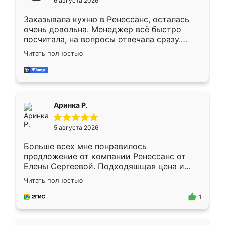
6 августа 2026
мебели буду заказывать только здесь.
Заказывала кухню в Ренессанс, осталась
очень довольна. Менеджер всё быстро
посчитала, на вопросы отвечала сразу.
Замерщик приехал в субботу, подошёл к
Читать полностью
делу со всей ответственностью. Собрали
за день, ребята работали аккуратно, даже
пыли почти не было. Качество отличное,
ящики ходят плавно, ничего не скрипит.
Всё подошло как влитое.
Аринка Р.
5 августа 2026
Больше всех мне понравилось
предложение от компании Ренессанс от
Елены Сергеевой. Подходяшщая цена и
короткие сроки изготовления. Приехавший
Читать полностью
для замера сотрудник Владислав
предложил по моему эскизу самый
1
подходящий вариант шкафа. Немного его
видоизменил, получилось даже лучше, чем