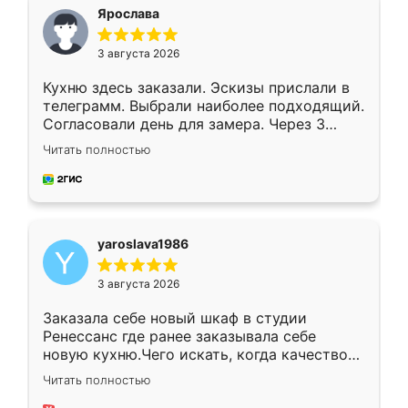
я хотела.
Ярослава
3 августа 2026
Кухню здесь заказали. Эскизы прислали в
телеграмм. Выбрали наиболее подходящий.
Согласовали день для замера. Через 3
недели кухня была уже готова. Остались
Читать полностью
довольны работой. Спасибо Ренессанс
мебель за качественную работу!
yaroslava1986
3 августа 2026
Заказала себе новый шкаф в студии
Ренессанс где ранее заказывала себе
новую кухню.Чего искать, когда качеством
вполне довольна. Служит кухня уже почти
Читать полностью
два года, нареканий нет.