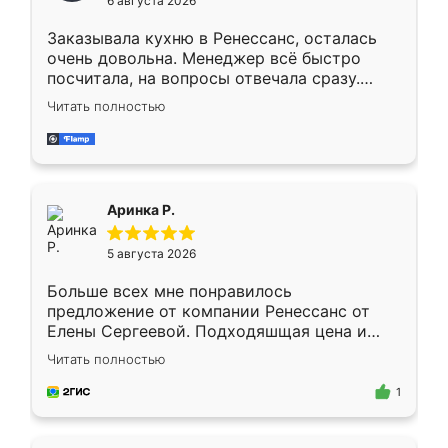
6 августа 2026
мебели буду заказывать только здесь.
Заказывала кухню в Ренессанс, осталась
очень довольна. Менеджер всё быстро
посчитала, на вопросы отвечала сразу.
Замерщик приехал в субботу, подошёл к
Читать полностью
делу со всей ответственностью. Собрали
за день, ребята работали аккуратно, даже
пыли почти не было. Качество отличное,
ящики ходят плавно, ничего не скрипит.
Всё подошло как влитое.
Аринка Р.
5 августа 2026
Больше всех мне понравилось
предложение от компании Ренессанс от
Елены Сергеевой. Подходяшщая цена и
короткие сроки изготовления. Приехавший
Читать полностью
для замера сотрудник Владислав
предложил по моему эскизу самый
1
подходящий вариант шкафа. Немного его
видоизменил, получилось даже лучше, чем