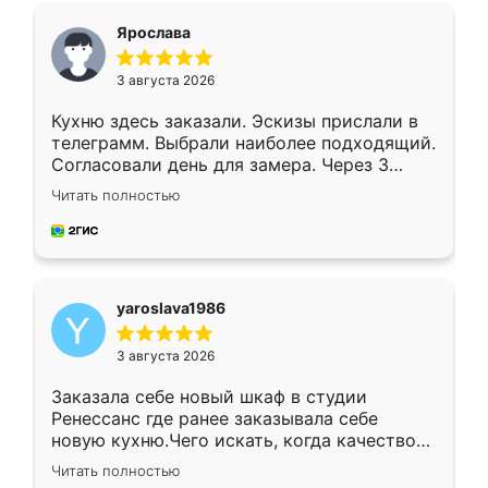
я хотела.
Ярослава
3 августа 2026
Кухню здесь заказали. Эскизы прислали в
телеграмм. Выбрали наиболее подходящий.
Согласовали день для замера. Через 3
недели кухня была уже готова. Остались
Читать полностью
довольны работой. Спасибо Ренессанс
мебель за качественную работу!
yaroslava1986
3 августа 2026
Заказала себе новый шкаф в студии
Ренессанс где ранее заказывала себе
новую кухню.Чего искать, когда качеством
вполне довольна. Служит кухня уже почти
Читать полностью
два года, нареканий нет.