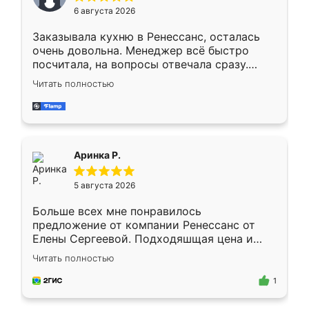
Мне нравится ,если что-то потребуется из
6 августа 2026
мебели буду заказывать только здесь.
Заказывала кухню в Ренессанс, осталась
очень довольна. Менеджер всё быстро
посчитала, на вопросы отвечала сразу.
Замерщик приехал в субботу, подошёл к
Читать полностью
делу со всей ответственностью. Собрали
за день, ребята работали аккуратно, даже
пыли почти не было. Качество отличное,
ящики ходят плавно, ничего не скрипит.
Всё подошло как влитое.
Аринка Р.
5 августа 2026
Больше всех мне понравилось
предложение от компании Ренессанс от
Елены Сергеевой. Подходяшщая цена и
короткие сроки изготовления. Приехавший
Читать полностью
для замера сотрудник Владислав
предложил по моему эскизу самый
1
подходящий вариант шкафа. Немного его
видоизменил, получилось даже лучше, чем