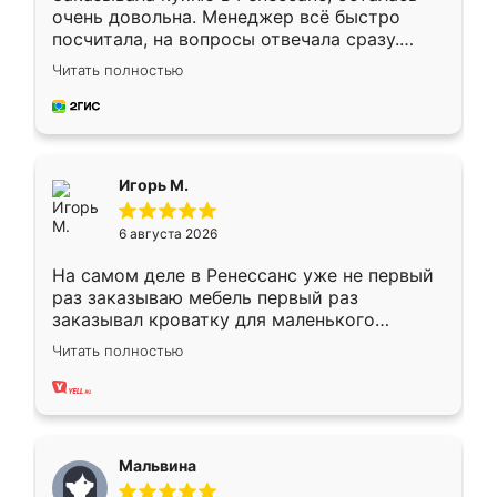
очень довольна. Менеджер всё быстро
посчитала, на вопросы отвечала сразу.
Замерщик приехал в субботу, подошёл к
Читать полностью
делу со всей ответственностью. Собрали
за день, ребята работали аккуратно, даже
пыли почти не было. Качество отличное,
ящики ходят плавно, ничего не скрипит.
Всё подошло как влитое.
Игорь М.
6 августа 2026
На самом деле в Ренессанс уже не первый
раз заказываю мебель первый раз
заказывал кроватку для маленького
ребёнка при его рождении ,во второй раз
Читать полностью
заказал шкаф-купе. По качеству очень
хорошее сборка достаточно быстрая,
также адекватные цены. До этого
сравнивал с разными конкурентами в этом
сегменте ,выбор у конкурентов куда
Мальвина
меньше, здесь же он более разнообразный.