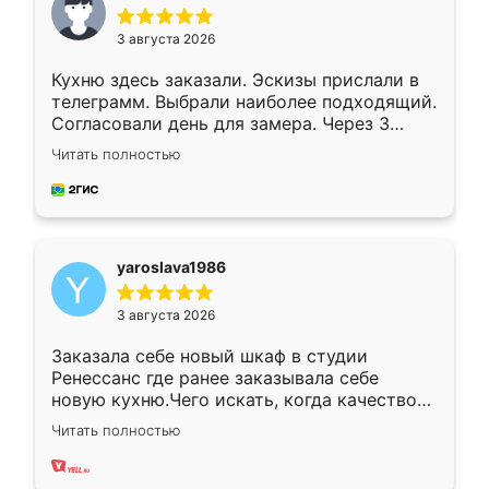
3 августа 2026
Кухню здесь заказали. Эскизы прислали в
телеграмм. Выбрали наиболее подходящий.
Согласовали день для замера. Через 3
недели кухня была уже готова. Остались
Читать полностью
довольны работой. Спасибо Ренессанс
мебель за качественную работу!
yaroslava1986
3 августа 2026
Заказала себе новый шкаф в студии
Ренессанс где ранее заказывала себе
новую кухню.Чего искать, когда качеством
вполне довольна. Служит кухня уже почти
Читать полностью
два года, нареканий нет.