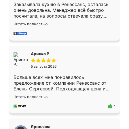
Заказывала кухню в Ренессанс, осталась
очень довольна. Менеджер всё быстро
посчитала, на вопросы отвечала сразу.
Замерщик приехал в субботу, подошёл к
Читать полностью
делу со всей ответственностью. Собрали
за день, ребята работали аккуратно, даже
пыли почти не было. Качество отличное,
ящики ходят плавно, ничего не скрипит.
Всё подошло как влитое.
Аринка Р.
5 августа 2026
Больше всех мне понравилось
предложение от компании Ренессанс от
Елены Сергеевой. Подходяшщая цена и
короткие сроки изготовления. Приехавший
Читать полностью
для замера сотрудник Владислав
предложил по моему эскизу самый
1
подходящий вариант шкафа. Немного его
видоизменил, получилось даже лучше, чем
я хотела.
Ярослава