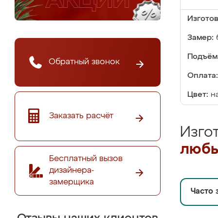
Изгото
Замер:
Подъём
Обратный звонок
Оплата:
Цвет:
н
Заказать расчёт
Изго
любы
Бесплатный вызов
дизайнера-
замерщика
Часто 