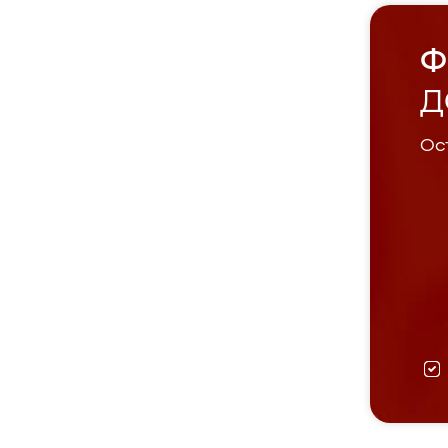
Ф
Д
Ост