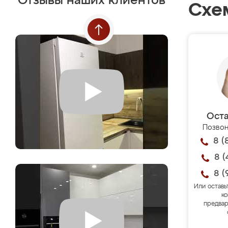
Отзывы наших клиентов
Схе
Оста
Позвон
8 (
8 (
8 (
Или оставь
ко
предвар