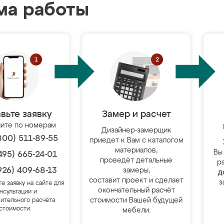
ма работы
вьте заявку
Замер и расчет
ите по номерам
Дизайнер-замерщик
800) 511-89-55
приедет к Вам с каталогом
материалов,
Вы
495) 665-24-01
проведёт детальные
р
926) 409-68-13
замеры,
д
составит проект и сделает
з
те заявку на сайте для
окончательный расчёт
нсультации и
стоимости Вашей будущей
ительного расчёта
стоимости.
мебели.