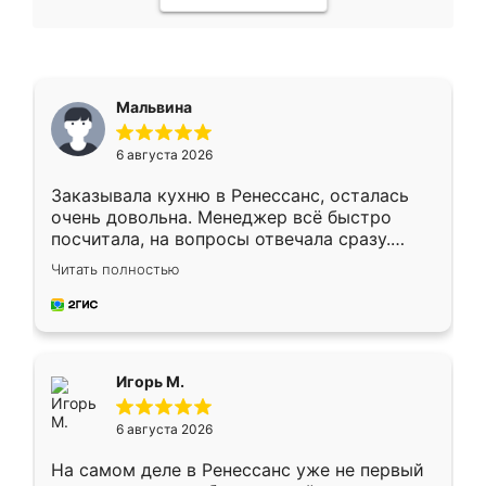
Мальвина
6 августа 2026
Заказывала кухню в Ренессанс, осталась
очень довольна. Менеджер всё быстро
посчитала, на вопросы отвечала сразу.
Замерщик приехал в субботу, подошёл к
Читать полностью
делу со всей ответственностью. Собрали
за день, ребята работали аккуратно, даже
пыли почти не было. Качество отличное,
ящики ходят плавно, ничего не скрипит.
Всё подошло как влитое.
Игорь М.
6 августа 2026
На самом деле в Ренессанс уже не первый