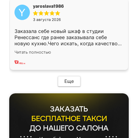
yaroslava1986
3 августа 2026
Заказала себе новый шкаф в студии
Ренессанс где ранее заказывала себе
новую кухню.Чего искать, когда качеством
вполне довольна. Служит кухня уже почти
Читать полностью
два года, нареканий нет.
Еще
ЗАКАЗАТЬ
БЕСПЛАТНОЕ ТАКСИ
ДО НАШЕГО САЛОНА