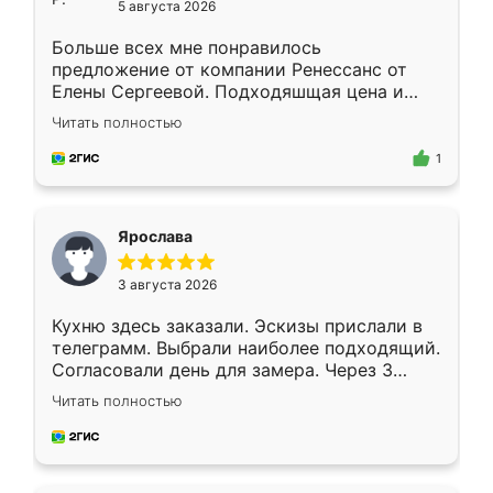
5 августа 2026
Больше всех мне понравилось
предложение от компании Ренессанс от
Елены Сергеевой. Подходяшщая цена и
короткие сроки изготовления. Приехавший
Читать полностью
для замера сотрудник Владислав
предложил по моему эскизу самый
1
подходящий вариант шкафа. Немного его
видоизменил, получилось даже лучше, чем
я хотела.
Ярослава
3 августа 2026
Кухню здесь заказали. Эскизы прислали в
телеграмм. Выбрали наиболее подходящий.
Согласовали день для замера. Через 3
недели кухня была уже готова. Остались
Читать полностью
довольны работой. Спасибо Ренессанс
мебель за качественную работу!