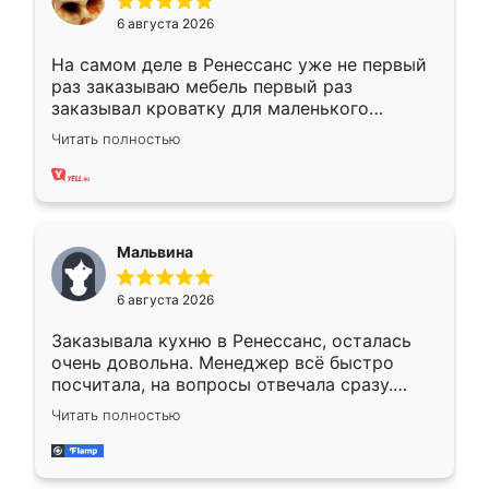
6 августа 2026
На самом деле в Ренессанс уже не первый
раз заказываю мебель первый раз
заказывал кроватку для маленького
ребёнка при его рождении ,во второй раз
Читать полностью
заказал шкаф-купе. По качеству очень
хорошее сборка достаточно быстрая,
также адекватные цены. До этого
сравнивал с разными конкурентами в этом
сегменте ,выбор у конкурентов куда
Мальвина
меньше, здесь же он более разнообразный.
Мне нравится ,если что-то потребуется из
6 августа 2026
мебели буду заказывать только здесь.
Заказывала кухню в Ренессанс, осталась
очень довольна. Менеджер всё быстро
посчитала, на вопросы отвечала сразу.
Замерщик приехал в субботу, подошёл к
Читать полностью
делу со всей ответственностью. Собрали
за день, ребята работали аккуратно, даже
пыли почти не было. Качество отличное,