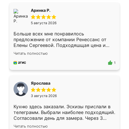
ящики ходят плавно, ничего не скрипит.
Всё подошло как влитое.
Аринка Р.
5 августа 2026
Больше всех мне понравилось
предложение от компании Ренессанс от
Елены Сергеевой. Подходяшщая цена и
короткие сроки изготовления. Приехавший
Читать полностью
для замера сотрудник Владислав
предложил по моему эскизу самый
1
подходящий вариант шкафа. Немного его
видоизменил, получилось даже лучше, чем
я хотела.
Ярослава
3 августа 2026
Кухню здесь заказали. Эскизы прислали в
телеграмм. Выбрали наиболее подходящий.
Согласовали день для замера. Через 3
недели кухня была уже готова. Остались
Читать полностью