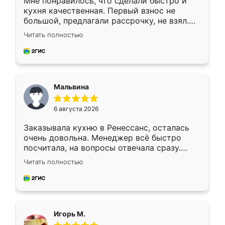
Мне понравилось, что сделали быстро и
кухня качественная. Первый взнос не
большой, предлагали рассрочку, не взял.
Ждал меньше месяца, сборщик с прямыми
Читать полностью
руками. По цене вышло адекватно.
Рекомендую!
Мальвина
6 августа 2026
Заказывала кухню в Ренессанс, осталась
очень довольна. Менеджер всё быстро
посчитала, на вопросы отвечала сразу.
Замерщик приехал в субботу, подошёл к
Читать полностью
делу со всей ответственностью. Собрали
за день, ребята работали аккуратно, даже
пыли почти не было. Качество отличное,
ящики ходят плавно, ничего не скрипит.
Всё подошло как влитое.
Игорь М.