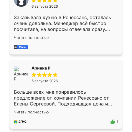
Мне нравится ,если что-то потребуется из
6 августа 2026
мебели буду заказывать только здесь.
Заказывала кухню в Ренессанс, осталась
очень довольна. Менеджер всё быстро
посчитала, на вопросы отвечала сразу.
Замерщик приехал в субботу, подошёл к
Читать полностью
делу со всей ответственностью. Собрали
за день, ребята работали аккуратно, даже
пыли почти не было. Качество отличное,
ящики ходят плавно, ничего не скрипит.
Всё подошло как влитое.
Аринка Р.
5 августа 2026
Больше всех мне понравилось
предложение от компании Ренессанс от
Елены Сергеевой. Подходяшщая цена и
короткие сроки изготовления. Приехавший
Читать полностью
для замера сотрудник Владислав
предложил по моему эскизу самый
1
подходящий вариант шкафа. Немного его