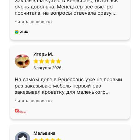
Заказывала кухню в Ренессанс, осталась
очень довольна. Менеджер всё быстро
посчитала, на вопросы отвечала сразу.
Замерщик приехал в субботу, подошёл к
Читать полностью
делу со всей ответственностью. Собрали
за день, ребята работали аккуратно, даже
пыли почти не было. Качество отличное,
ящики ходят плавно, ничего не скрипит.
Всё подошло как влитое.
Игорь М.
6 августа 2026
На самом деле в Ренессанс уже не первый
раз заказываю мебель первый раз
заказывал кроватку для маленького
ребёнка при его рождении ,во второй раз
Читать полностью
заказал шкаф-купе. По качеству очень
хорошее сборка достаточно быстрая,
также адекватные цены. До этого
сравнивал с разными конкурентами в этом
сегменте ,выбор у конкурентов куда
Мальвина
меньше, здесь же он более разнообразный.