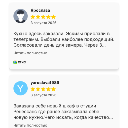
видоизменил, получилось даже лучше, чем
я хотела.
Ярослава
3 августа 2026
Кухню здесь заказали. Эскизы прислали в
телеграмм. Выбрали наиболее подходящий.
Согласовали день для замера. Через 3
недели кухня была уже готова. Остались
Читать полностью
довольны работой. Спасибо Ренессанс
мебель за качественную работу!
yaroslava1986
3 августа 2026
Заказала себе новый шкаф в студии
Ренессанс где ранее заказывала себе
новую кухню.Чего искать, когда качеством
вполне довольна. Служит кухня уже почти
Читать полностью