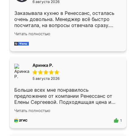
6 августа 2026
мебели буду заказывать только здесь.
Заказывала кухню в Ренессанс, осталась
очень довольна. Менеджер всё быстро
посчитала, на вопросы отвечала сразу.
Замерщик приехал в субботу, подошёл к
Читать полностью
делу со всей ответственностью. Собрали
за день, ребята работали аккуратно, даже
пыли почти не было. Качество отличное,
ящики ходят плавно, ничего не скрипит.
Всё подошло как влитое.
Аринка Р.
5 августа 2026
Больше всех мне понравилось
предложение от компании Ренессанс от
Елены Сергеевой. Подходяшщая цена и
короткие сроки изготовления. Приехавший
Читать полностью
для замера сотрудник Владислав
предложил по моему эскизу самый
1
подходящий вариант шкафа. Немного его
видоизменил, получилось даже лучше, чем