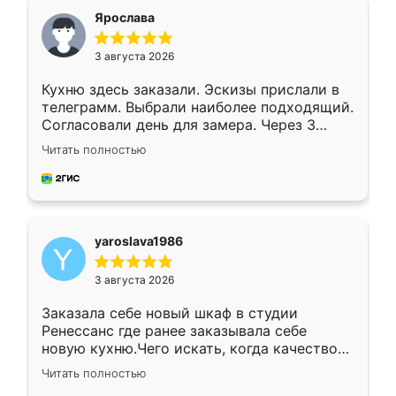
я хотела.
Ярослава
3 августа 2026
Кухню здесь заказали. Эскизы прислали в
телеграмм. Выбрали наиболее подходящий.
Согласовали день для замера. Через 3
недели кухня была уже готова. Остались
Читать полностью
довольны работой. Спасибо Ренессанс
мебель за качественную работу!
yaroslava1986
3 августа 2026
Заказала себе новый шкаф в студии
Ренессанс где ранее заказывала себе
новую кухню.Чего искать, когда качеством
вполне довольна. Служит кухня уже почти
Читать полностью
два года, нареканий нет.