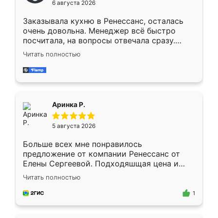
6 августа 2026
мебели буду заказывать только здесь.
Заказывала кухню в Ренессанс, осталась
очень довольна. Менеджер всё быстро
посчитала, на вопросы отвечала сразу.
Замерщик приехал в субботу, подошёл к
Читать полностью
делу со всей ответственностью. Собрали
за день, ребята работали аккуратно, даже
пыли почти не было. Качество отличное,
ящики ходят плавно, ничего не скрипит.
Всё подошло как влитое.
Аринка Р.
5 августа 2026
Больше всех мне понравилось
предложение от компании Ренессанс от
Елены Сергеевой. Подходяшщая цена и
короткие сроки изготовления. Приехавший
Читать полностью
для замера сотрудник Владислав
предложил по моему эскизу самый
1
подходящий вариант шкафа. Немного его
видоизменил, получилось даже лучше, чем