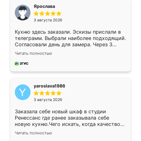
я хотела.
Ярослава
3 августа 2026
Кухню здесь заказали. Эскизы прислали в
телеграмм. Выбрали наиболее подходящий.
Согласовали день для замера. Через 3
недели кухня была уже готова. Остались
Читать полностью
довольны работой. Спасибо Ренессанс
мебель за качественную работу!
yaroslava1986
3 августа 2026
Заказала себе новый шкаф в студии
Ренессанс где ранее заказывала себе
новую кухню.Чего искать, когда качеством
вполне довольна. Служит кухня уже почти
Читать полностью
два года, нареканий нет.