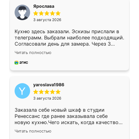
я хотела.
Ярослава
3 августа 2026
Кухню здесь заказали. Эскизы прислали в
телеграмм. Выбрали наиболее подходящий.
Согласовали день для замера. Через 3
недели кухня была уже готова. Остались
Читать полностью
довольны работой. Спасибо Ренессанс
мебель за качественную работу!
yaroslava1986
3 августа 2026
Заказала себе новый шкаф в студии
Ренессанс где ранее заказывала себе
новую кухню.Чего искать, когда качеством
вполне довольна. Служит кухня уже почти
Читать полностью
два года, нареканий нет.