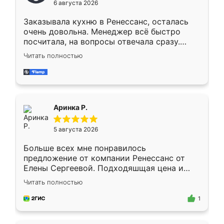
6 августа 2026
мебели буду заказывать только здесь.
Заказывала кухню в Ренессанс, осталась
очень довольна. Менеджер всё быстро
посчитала, на вопросы отвечала сразу.
Замерщик приехал в субботу, подошёл к
Читать полностью
делу со всей ответственностью. Собрали
за день, ребята работали аккуратно, даже
пыли почти не было. Качество отличное,
ящики ходят плавно, ничего не скрипит.
Всё подошло как влитое.
Аринка Р.
5 августа 2026
Больше всех мне понравилось
предложение от компании Ренессанс от
Елены Сергеевой. Подходяшщая цена и
короткие сроки изготовления. Приехавший
Читать полностью
для замера сотрудник Владислав
предложил по моему эскизу самый
1
подходящий вариант шкафа. Немного его
видоизменил, получилось даже лучше, чем