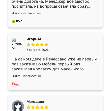
очень довольна. Менеджер всё быстро
посчитала, на вопросы отвечала сразу.
Замерщик приехал в субботу, подошёл к
Читать полностью
делу со всей ответственностью. Собрали
за день, ребята работали аккуратно, даже
пыли почти не было. Качество отличное,
ящики ходят плавно, ничего не скрипит.
Всё подошло как влитое.
Игорь М.
6 августа 2026
На самом деле в Ренессанс уже не первый
раз заказываю мебель первый раз
заказывал кроватку для маленького
ребёнка при его рождении ,во второй раз
Читать полностью
заказал шкаф-купе. По качеству очень
хорошее сборка достаточно быстрая,
также адекватные цены. До этого
сравнивал с разными конкурентами в этом
сегменте ,выбор у конкурентов куда
Мальвина
меньше, здесь же он более разнообразный.
Мне нравится ,если что-то потребуется из