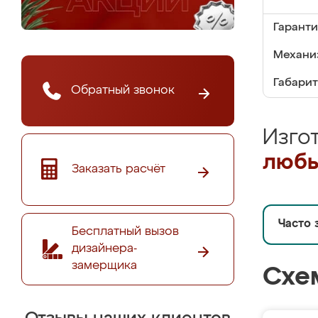
Гаранти
Механи
Габарит
Обратный звонок
Изго
любы
Заказать расчёт
Часто 
Бесплатный вызов
дизайнера-
замерщика
Схе