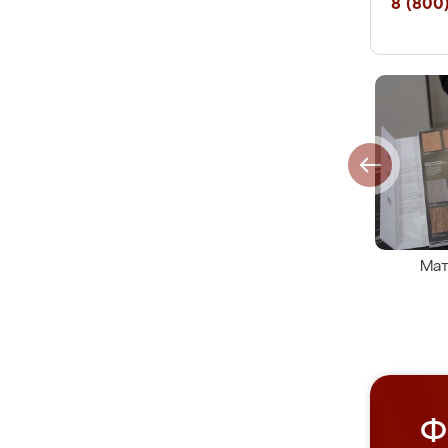
8 (800)
Мат
Ф