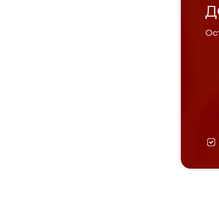
Д
Ост