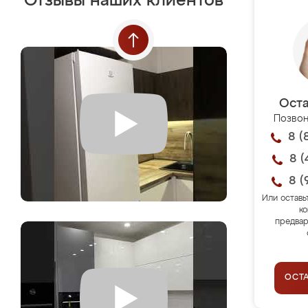
Отзывы наших клиентов
Оста
Позвон
8 (
8 (
8 (
Или оставь
ко
предвар
ОСТ