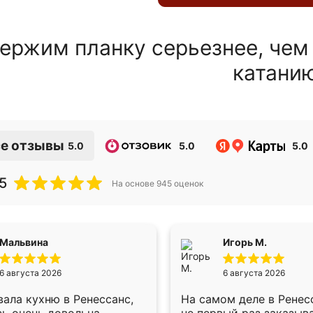
ержим планку серьезнее, чем
катани
е отзывы
5.0
5.0
5.0
5
На основе
945
оценок
Мальвина
Игорь М.
6 августа 2026
6 августа 2026
ала кухню в Ренессанс,
На самом деле в Ренес