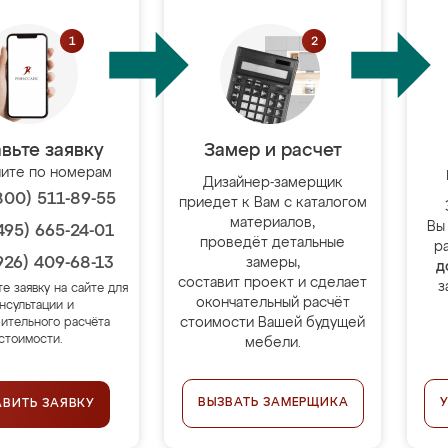
вьте заявку
Замер и расчет
ите по номерам
Дизайнер-замерщик
800) 511-89-55
приедет к Вам с каталогом
материалов,
Вы
495) 665-24-01
проведёт детальные
р
926) 409-68-13
замеры,
д
составит проект и сделает
з
те заявку на сайте для
окончательный расчёт
нсультации и
стоимости Вашей будущей
ительного расчёта
стоимости.
мебели.
ВЫЗВАТЬ ЗАМЕРЩИКА
АВИТЬ ЗАЯВКУ