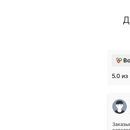
Д
Вс
5.0
из 
Заказыв