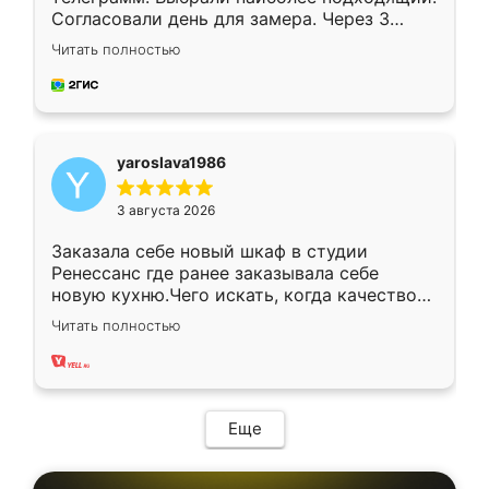
Согласовали день для замера. Через 3
недели кухня была уже готова. Остались
Читать полностью
довольны работой. Спасибо Ренессанс
мебель за качественную работу!
yaroslava1986
3 августа 2026
Заказала себе новый шкаф в студии
Ренессанс где ранее заказывала себе
новую кухню.Чего искать, когда качеством
вполне довольна. Служит кухня уже почти
Читать полностью
два года, нареканий нет.
Еще