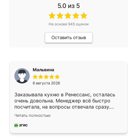
5.0
из 5
На основе
945
оценок
Оставить отзыв
Мальвина
6 августа 2026
Заказывала кухню в Ренессанс, осталась
очень довольна. Менеджер всё быстро
посчитала, на вопросы отвечала сразу.
Замерщик приехал в субботу, подошёл к
Читать полностью
делу со всей ответственностью. Собрали
за день, ребята работали аккуратно, даже
пыли почти не было. Качество отличное,