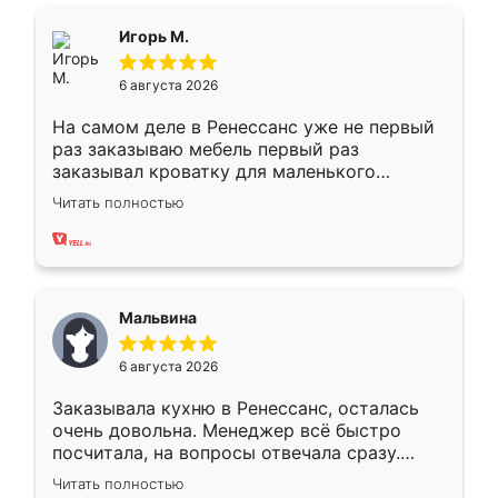
ящики ходят плавно, ничего не скрипит.
Всё подошло как влитое.
Игорь М.
6 августа 2026
На самом деле в Ренессанс уже не первый
раз заказываю мебель первый раз
заказывал кроватку для маленького
ребёнка при его рождении ,во второй раз
Читать полностью
заказал шкаф-купе. По качеству очень
хорошее сборка достаточно быстрая,
также адекватные цены. До этого
сравнивал с разными конкурентами в этом
сегменте ,выбор у конкурентов куда
Мальвина
меньше, здесь же он более разнообразный.
Мне нравится ,если что-то потребуется из
6 августа 2026
мебели буду заказывать только здесь.
Заказывала кухню в Ренессанс, осталась
очень довольна. Менеджер всё быстро
посчитала, на вопросы отвечала сразу.
Замерщик приехал в субботу, подошёл к
Читать полностью
делу со всей ответственностью. Собрали