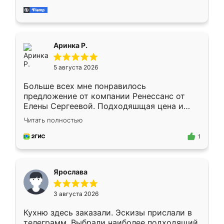
за день, ребята работали аккуратно, даже
пыли почти не было. Качество отличное,
ящики ходят плавно, ничего не скрипит.
Всё подошло как влитое.
Аринка Р.
5 августа 2026
Больше всех мне понравилось
предложение от компании Ренессанс от
Елены Сергеевой. Подходяшщая цена и
короткие сроки изготовления. Приехавший
Читать полностью
для замера сотрудник Владислав
предложил по моему эскизу самый
1
подходящий вариант шкафа. Немного его
видоизменил, получилось даже лучше, чем
я хотела.
Ярослава
3 августа 2026
Кухню здесь заказали. Эскизы прислали в
телеграмм. Выбрали наиболее подходящий.