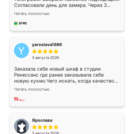
Согласовали день для замера. Через 3
недели кухня была уже готова. Остались
Читать полностью
довольны работой. Спасибо Ренессанс
мебель за качественную работу!
yaroslava1986
3 августа 2026
Заказала себе новый шкаф в студии
Ренессанс где ранее заказывала себе
новую кухню.Чего искать, когда качеством
вполне довольна. Служит кухня уже почти
Читать полностью
два года, нареканий нет.
Ярослава
3 августа 2026