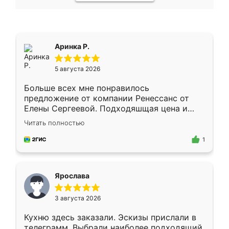
Аринка Р.
5 августа 2026
Больше всех мне понравилось
предложение от компании Ренессанс от
Елены Сергеевой. Подходяшщая цена и
короткие сроки изготовления. Приехавший
Читать полностью
для замера сотрудник Владислав
предложил по моему эскизу самый
1
подходящий вариант шкафа. Немного его
видоизменил, получилось даже лучше, чем
я хотела.
Ярослава
3 августа 2026
Кухню здесь заказали. Эскизы прислали в
телеграмм. Выбрали наиболее подходящий.