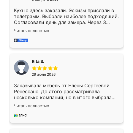
Кухню здесь заказали. Эскизы прислали в
телеграмм. Выбрали наиболее подходящий.
Согласовали день для замера. Через 3
недели кухня была уже готова. Остались
Читать полностью
довольны работой. Спасибо Ренессанс
мебель за качественную работу!
Rita S.
29 июля 2026
Заказывала мебель от Елены Сергеевой
Ренессанс. До этого рассматривала
несколько компаний, но в итоге выбрала
эту. Сначала обговорили условия, потом
Читать полностью
приехал замерщик, всё спокойно объяснил
и снял размеры. Изготовили в срок, с
доставкой тоже никаких проблем не
возникло. Сборку выполнили аккуратно,