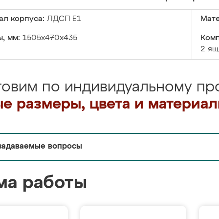
ал корпуса:
ЛДСП Е1
Мате
, мм:
1505x470x435
Комп
2 ящ
товим по индивидуальному про
е размеры, цвета и материа
задаваемые вопросы
ма работы