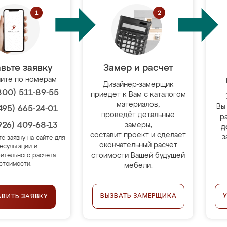
вьте заявку
Замер и расчет
ите по номерам
Дизайнер-замерщик
800) 511-89-55
приедет к Вам с каталогом
материалов,
Вы
495) 665-24-01
проведёт детальные
р
926) 409-68-13
замеры,
д
составит проект и сделает
з
те заявку на сайте для
окончательный расчёт
нсультации и
стоимости Вашей будущей
ительного расчёта
стоимости.
мебели.
ВЫЗВАТЬ ЗАМЕРЩИКА
АВИТЬ ЗАЯВКУ