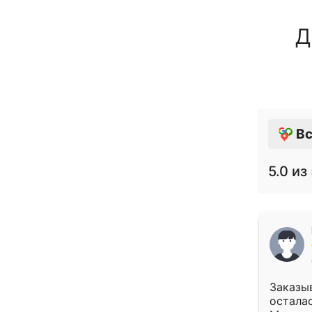
Д
Вс
5.0
из 
Заказыв
осталас