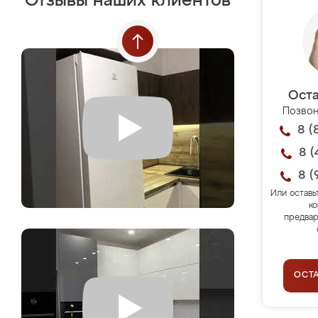
Отзывы наших клиентов
Оста
Позвон
8 (
8 (
8 (
Или оставь
ко
предвар
ОСТ