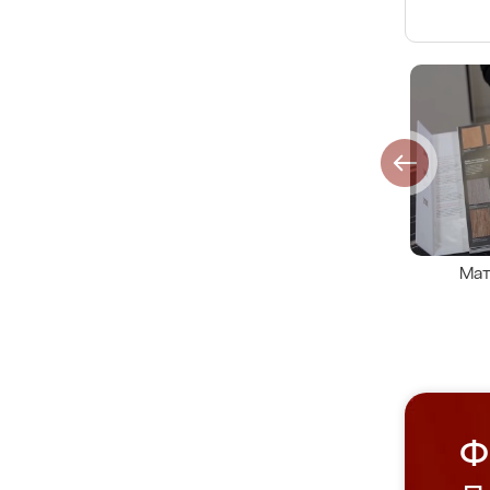
Мат
Ф