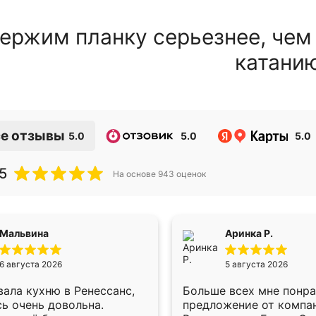
ержим планку серьезнее, чем
катани
е отзывы
5.0
5.0
5.0
5
На основе
943
оценок
Мальвина
Аринка Р.
6 августа 2026
5 августа 2026
ала кухню в Ренессанс,
Больше всех мне понр
ь очень довольна.
предложение от компа