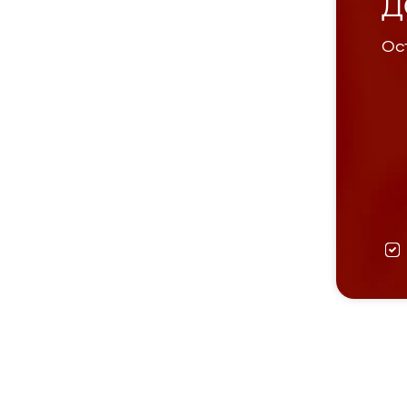
Д
Ост