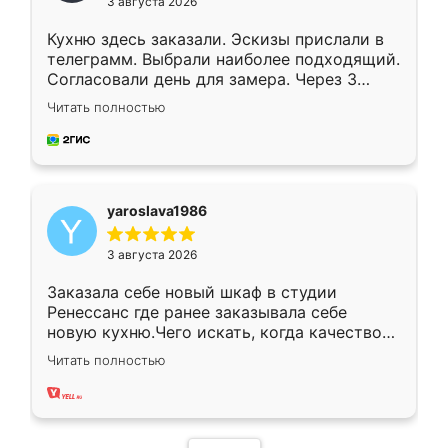
3 августа 2026
Кухню здесь заказали. Эскизы прислали в
телеграмм. Выбрали наиболее подходящий.
Согласовали день для замера. Через 3
недели кухня была уже готова. Остались
Читать полностью
довольны работой. Спасибо Ренессанс
мебель за качественную работу!
yaroslava1986
3 августа 2026
Заказала себе новый шкаф в студии
Ренессанс где ранее заказывала себе
новую кухню.Чего искать, когда качеством
вполне довольна. Служит кухня уже почти
Читать полностью
два года, нареканий нет.