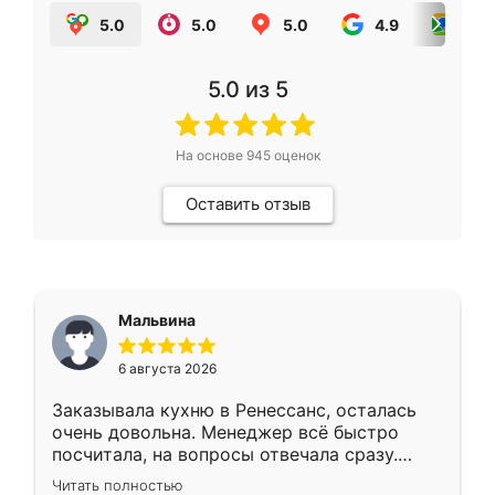
5.0
5.0
5.0
4.9
5.0
5.0
из 5
На основе
945
оценок
Оставить отзыв
Мальвина
6 августа 2026
Заказывала кухню в Ренессанс, осталась
очень довольна. Менеджер всё быстро
посчитала, на вопросы отвечала сразу.
Замерщик приехал в субботу, подошёл к
Читать полностью