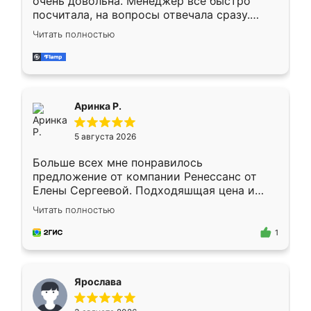
очень довольна. Менеджер всё быстро
посчитала, на вопросы отвечала сразу.
Замерщик приехал в субботу, подошёл к
Читать полностью
делу со всей ответственностью. Собрали
за день, ребята работали аккуратно, даже
пыли почти не было. Качество отличное,
ящики ходят плавно, ничего не скрипит.
Всё подошло как влитое.
Аринка Р.
5 августа 2026
Больше всех мне понравилось
предложение от компании Ренессанс от
Елены Сергеевой. Подходяшщая цена и
короткие сроки изготовления. Приехавший
Читать полностью
для замера сотрудник Владислав
предложил по моему эскизу самый
1
подходящий вариант шкафа. Немного его
видоизменил, получилось даже лучше, чем
я хотела.
Ярослава