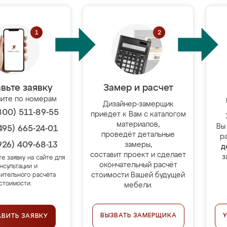
вьте заявку
Замер и расчет
ите по номерам
Дизайнер-замерщик
800) 511-89-55
приедет к Вам с каталогом
материалов,
Вы
495) 665-24-01
проведёт детальные
р
926) 409-68-13
замеры,
д
составит проект и сделает
з
те заявку на сайте для
окончательный расчёт
нсультации и
стоимости Вашей будущей
ительного расчёта
стоимости.
мебели.
ВЫЗВАТЬ ЗАМЕРЩИКА
АВИТЬ ЗАЯВКУ