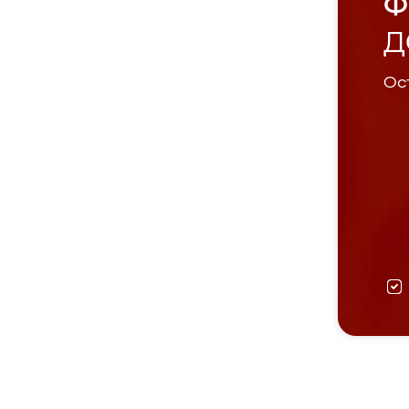
Ф
Д
Ост