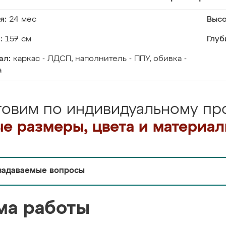
я:
24 мес
Высо
:
157 см
Глуб
ал:
каркас - ЛДСП, наполнитель - ППУ, обивка -
а
товим по индивидуальному про
е размеры, цвета и материа
задаваемые вопросы
ма работы