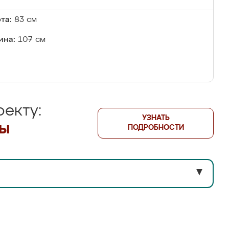
та:
83 см
ина:
107 см
екту:
УЗНАТЬ
лы
ПОДРОБНОСТИ
▼