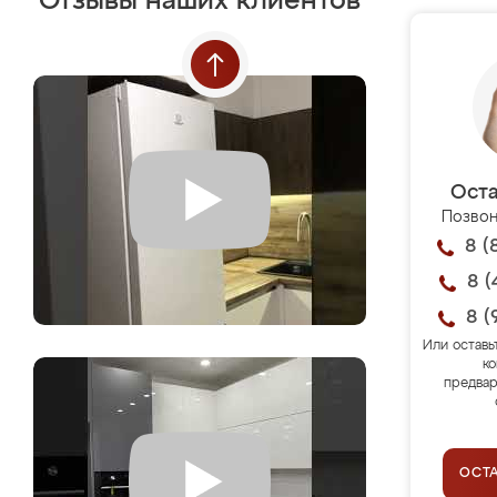
Отзывы наших клиентов
Оста
Позвон
8 (
8 (
8 (
Или оставь
ко
предвар
ОСТ