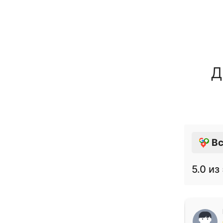
Д
Вс
5.0
из 