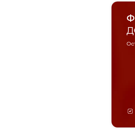
Ф
Д
Ост