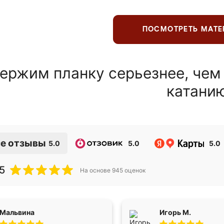
ПОСМОТРЕТЬ МАТ
ержим планку серьезнее, чем
катани
е отзывы
5.0
5.0
5.0
5
На основе
945
оценок
Мальвина
Игорь М.