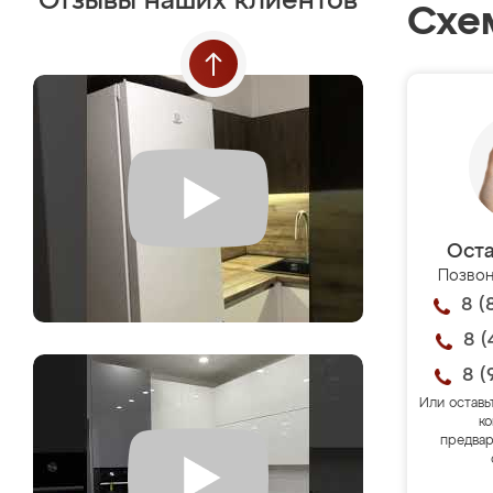
Отзывы наших клиентов
Схе
Оста
Позвон
8 (
8 (
8 (
Или оставь
ко
предвар