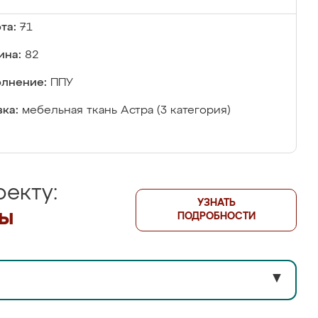
та:
71
ина:
82
лнение:
ППУ
ка:
мебельная ткань Астра (3 категория)
екту:
УЗНАТЬ
лы
ПОДРОБНОСТИ
▼