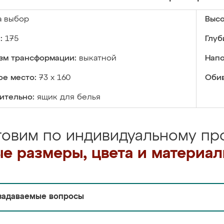
а выбор
Высо
:
175
Глуб
зм трансформации:
выкатной
Напо
ое место:
73 х 160
Обив
ительно:
ящик для белья
товим по индивидуальному про
е размеры, цвета и материа
задаваемые вопросы