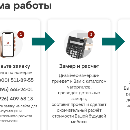
ма работы
вьте заявку
Замер и расчет
ите по номерам
Дизайнер-замерщик
800) 511-89-55
приедет к Вам с каталогом
материалов,
Вы
495) 665-24-01
проведёт детальные
р
926) 409-68-13
замеры,
д
составит проект и сделает
з
те заявку на сайте для
окончательный расчёт
нсультации и
стоимости Вашей будущей
ительного расчёта
стоимости.
мебели.