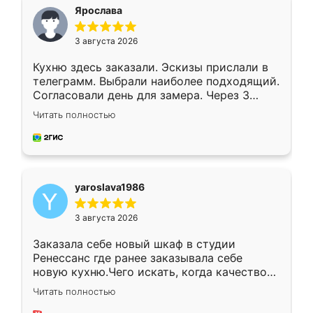
я хотела.
Ярослава
3 августа 2026
Кухню здесь заказали. Эскизы прислали в
телеграмм. Выбрали наиболее подходящий.
Согласовали день для замера. Через 3
недели кухня была уже готова. Остались
Читать полностью
довольны работой. Спасибо Ренессанс
мебель за качественную работу!
yaroslava1986
3 августа 2026
Заказала себе новый шкаф в студии
Ренессанс где ранее заказывала себе
новую кухню.Чего искать, когда качеством
вполне довольна. Служит кухня уже почти
Читать полностью
два года, нареканий нет.