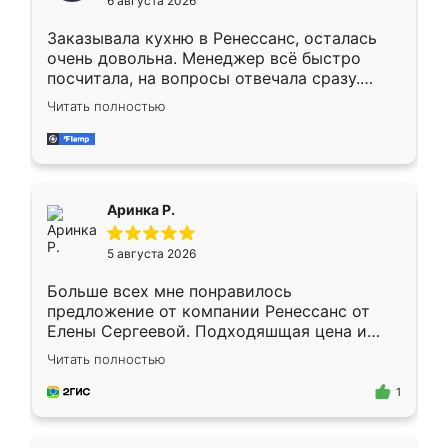
6 августа 2026
мебели буду заказывать только здесь.
Заказывала кухню в Ренессанс, осталась
очень довольна. Менеджер всё быстро
посчитала, на вопросы отвечала сразу.
Замерщик приехал в субботу, подошёл к
Читать полностью
делу со всей ответственностью. Собрали
за день, ребята работали аккуратно, даже
пыли почти не было. Качество отличное,
ящики ходят плавно, ничего не скрипит.
Всё подошло как влитое.
Аринка Р.
5 августа 2026
Больше всех мне понравилось
предложение от компании Ренессанс от
Елены Сергеевой. Подходяшщая цена и
короткие сроки изготовления. Приехавший
Читать полностью
для замера сотрудник Владислав
предложил по моему эскизу самый
1
подходящий вариант шкафа. Немного его
видоизменил, получилось даже лучше, чем